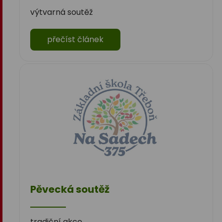
výtvarná soutěž
přečíst článek
Pěvecká soutěž
tradiční akce