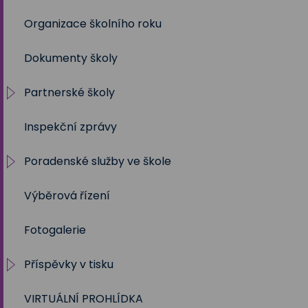
Organizace školního roku
Dokumenty školy
Partnerské školy
Inspekční zprávy
Projekty
Poradenské služby ve škole
Výběrová řízení
Výchovný a kariérní poradce
Fotogalerie
Metodik prevence
Příspěvky v tisku
Školní psycholog
VIRTUÁLNÍ PROHLÍDKA
Sociální pedagog
Školní rok 2023 - 2024