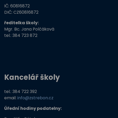
IČ: 60816872
Zdravé město Třeboň a ZŠ
DIČ: CZ60816872
ředitelka školy:
Stromy, skřeti, dřeváci
Mgr. Bc. Jana Polčáková
tel.: 384 723 872
EU peníze školám
Živá zahrada
Kreativní a kompetentní učitel
Kancelář školy
Němčina nekouše
Podpora programů prevence krim
tel.: 384 722 392
email:
info@zstrebon.cz
Úřední hodiny podatelny: