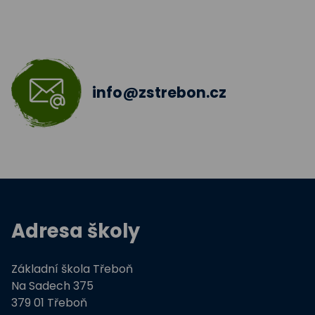
Škola bez hranic 2018 - 2019
Šablony II.
info@zstrebon.cz
Šablony 2016
Celé Česko čte dětem
Zdravá pětka
Hravě žij zdravě
Adresa školy
Moderní technologie ve výuce
Základní škola Třeboň
ZŠ Třeboň, Na Sadech jede do E
Na Sadech 375
379 01 Třeboň
Tvořivá dílna žáků ZŠ Třeboň