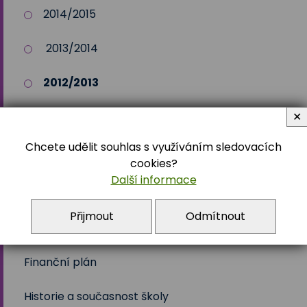
2014/2015
2013/2014
2012/2013
✕
Chcete udělit souhlas s využíváním sledovacích
Školská rada
cookies?
Další informace
ŠVP
Volby 2017
Přijmout
Odmítnout
Učební plán
Volby 2020
Finanční plán
Volby 2023
Historie a současnost školy