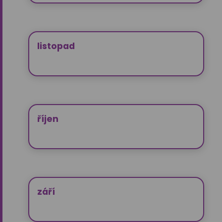
listopad
říjen
září