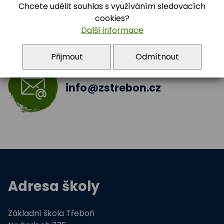
Chcete udělit souhlas s využíváním sledovacích
IQčko pomáhá
Příměstský tábor 2016
cookies?
Další informace
Přijmout
Odmítnout
info@zstrebon.cz
Adresa školy
Základní škola Třeboň