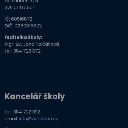
Na Sadech 375
379 01 Třeboň
IČ: 60816872
DIČ: CZ60816872
ředitelka školy:
Mgr. Bc. Jana Polčáková
tel.: 384 723 872
Kancelář školy
tel.: 384 722 392
email:
info@zstrebon.cz