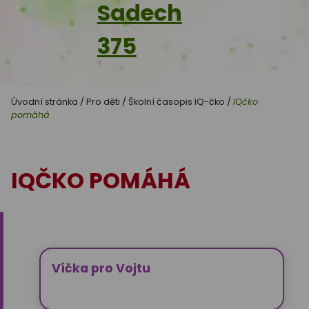
Sadech
375
Úvodní stránka
/
Pro děti
/
Školní časopis IQ-čko
/
IQčko
pomáhá
IQČKO POMÁHÁ
Víčka pro Vojtu