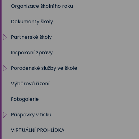
Organizace školního roku
2020/2021
Dokumenty školy
2019/2020
Partnerské školy
2018/2019
Inspekční zprávy
2017/2018
Projekty
Poradenské služby ve škole
2016/2017
Výběrová řízení
2015/2016
Výchovný a kariérní poradce
Fotogalerie
2014/2015
Metodik prevence
Příspěvky v tisku
2013/2014
Školní psycholog
VIRTUÁLNÍ PROHLÍDKA
2012/2013
Sociální pedagog
Školní rok 2023 - 2024