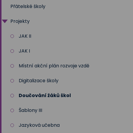
Přátelské školy
Speciální pedagog
Školní rok 2024 - 2025
Projekty
Program poradenských služeb
Školní rok 2025-2026
JAK II
JAK I
Místní akční plán rozvoje vzdě
Digitalizace školy
Doučování žáků škol
Šablony III
Jazyková učebna