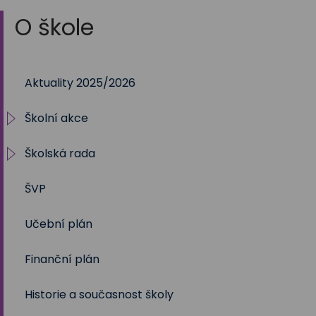
O škole
Aktuality 2025/2026
Školní akce
Školská rada
2025/2026
ŠVP
2024/2025
Volby 2017
Učební plán
2023/2024
Volby 2020
Finanční plán
2022/2023
Volby 2023
Historie a současnost školy
2021/2022