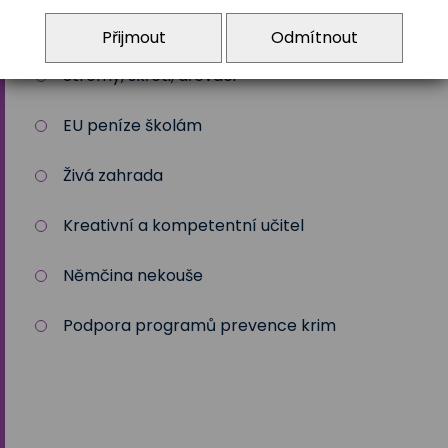
Zdravé město Třeboň a ZŠ
Přijmout
Odmítnout
Stromy, skřeti, dřeváci
EU peníze školám
Živá zahrada
Kreativní a kompetentní učitel
Němčina nekouše
Podpora programů prevence krim