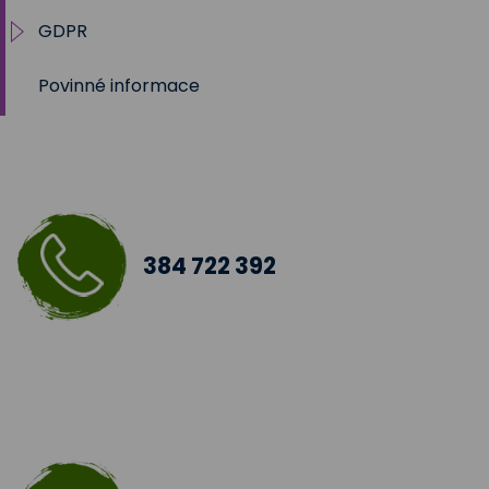
GDPR
Povinné informace
Práva subjektu
Tabulky účelů zpracování
384 722 392