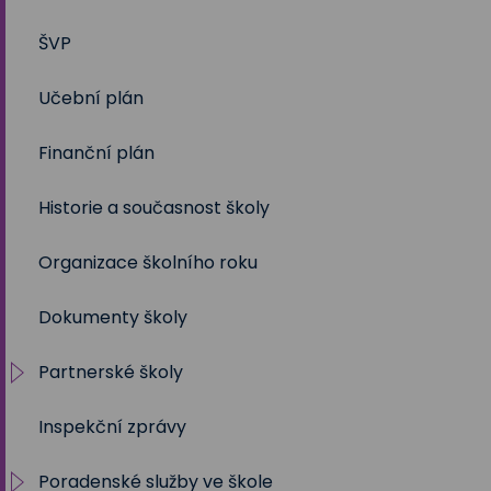
ŠVP
2024/2025
Volby 2017
Učební plán
2023/2024
Volby 2020
Finanční plán
2022/2023
Volby 2023
Historie a současnost školy
2021/2022
Organizace školního roku
2020/2021
Dokumenty školy
2019/2020
Partnerské školy
2018/2019
Inspekční zprávy
2017/2018
Projekty
Poradenské služby ve škole
2016/2017