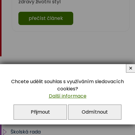
zdravý životní styl
přečíst článek
✕
O škole
Chcete udělit souhlas s využíváním sledovacích
cookies?
Další informace
Aktuality 2025/2026
Přijmout
Odmítnout
Školní akce
Školská rada
2025/2026