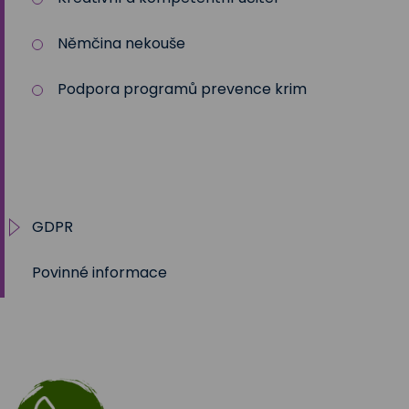
Němčina nekouše
Podpora programů prevence krim
GDPR
Povinné informace
Práva subjektu
Tabulky účelů zpracování