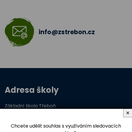
info@zstrebon.cz
Adresa školy
Základní škola Třeboň
✕
Na Sadech 375
379 01 Třeboň
Chcete udělit souhlas s využíváním sledovacích
IČ: 60816872