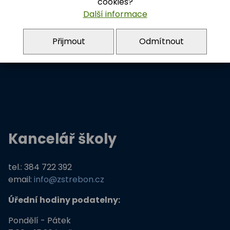
cookies?
DIČ: CZ60816872
Další informace
ředitelka školy:
Přijmout
Odmítnout
Mgr. Bc. Jana Polčáková
tel.: 384 723 872
Kancelář školy
tel.: 384 722 392
email:
info@zstrebon.cz
Úřední hodiny podatelny:
Pondělí - Pátek