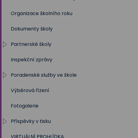
Organizace školního roku
2020/2021
Dokumenty školy
2019/2020
Partnerské školy
2018/2019
Inspekční zprávy
2017/2018
Projekty
Poradenské služby ve škole
2016/2017
Výběrová řízení
2015/2016
Výchovný a kariérní poradce
Fotogalerie
2014/2015
Metodik prevence
Příspěvky v tisku
2013/2014
Školní psycholog
VIRTUÁLNÍ PROHLÍDKA
2012/2013
Sociální pedagog
Školní rok 2023 - 2024