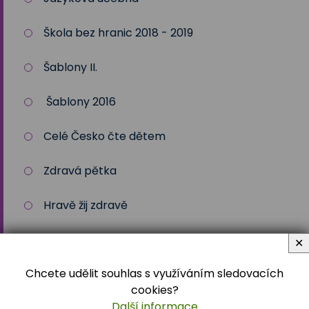
Škola bez hranic 2018 - 2019
Šablony II.
Šablony 2016
Celé Česko čte dětem
Zdravá pětka
Hravě žij zdravě
Moderní technologie ve výuce
✕
Chcete udělit souhlas s využíváním sledovacích
ZŠ Třeboň, Na Sadech jede do E
cookies?
Další informace
Tvořivá dílna žáků ZŠ Třeboň