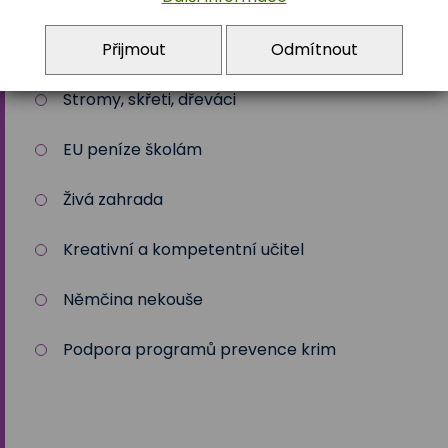
Přijmout
Odmítnout
Zdravé město Třeboň a ZŠ
Stromy, skřeti, dřeváci
EU peníze školám
Živá zahrada
Kreativní a kompetentní učitel
Němčina nekouše
Podpora programů prevence krim