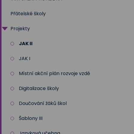
Přátelské školy
Speciální pedagog
Školní rok 2024 - 2025
Projekty
Program poradenských služeb
Školní rok 2025-2026
JAK II
JAK I
Místní akční plán rozvoje vzdě
Digitalizace školy
Doučování žáků škol
Šablony III
Jazyková učebna