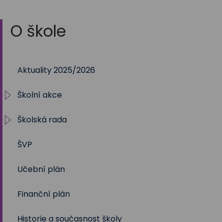
O škole
Aktuality 2025/2026
Školní akce
Školská rada
2025/2026
ŠVP
2024/2025
Volby 2017
Učební plán
2023/2024
Volby 2020
Finanční plán
2022/2023
Volby 2023
Historie a současnost školy
2021/2022