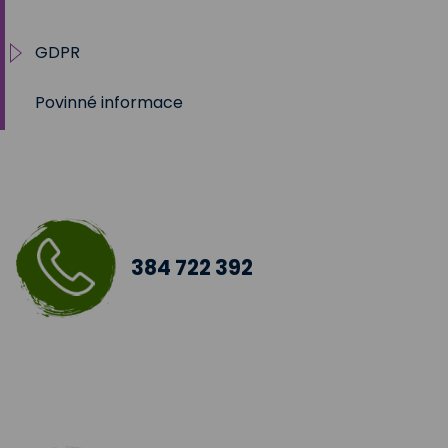
GDPR
Povinné informace
Práva subjektu
Tabulky účelů zpracování
384 722 392