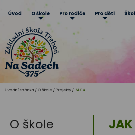
Úvod
O škole
Pro rodiče
Pro děti
Škol
Základní
Úvodní stránka
/
O škole
/
Projekty
/
JAK II
škola
Třeboň
O škole
JAK 