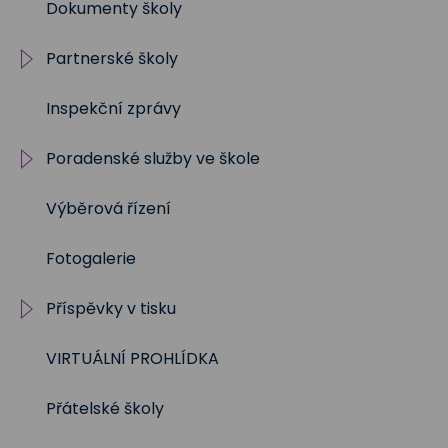
Dokumenty školy
2019/2020
Partnerské školy
2018/2019
Inspekční zprávy
2017/2018
Projekty
Poradenské služby ve škole
2016/2017
Výběrová řízení
2015/2016
Výchovný a kariérní
poradce
Fotogalerie
2014/2015
Metodik prevence
Příspěvky v tisku
2013/2014
Školní psycholog
VIRTUÁLNÍ PROHLÍDKA
2012/2013
Školní rok 2023 - 2024
Sociální pedagog
Přátelské školy
Školní rok 2024 - 2025
Speciální pedagog