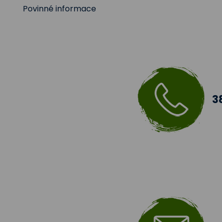
Povinné informace
Práva subjektu
Tabulky účelů
zpracování
3