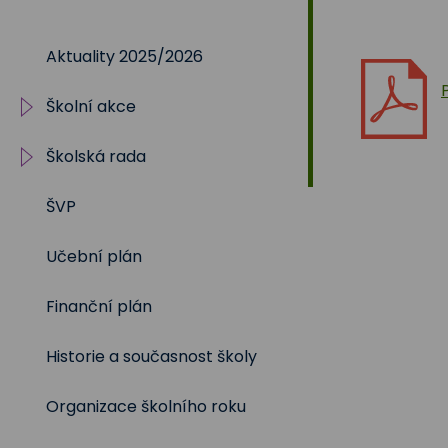
Na
Aktuality 2025/2026
Sadech
Školní akce
375
Školská rada
2025/2026
ŠVP
2024/2025
Volby 2017
Učební plán
2023/2024
Volby 2020
Finanční plán
2022/2023
Volby 2023
Historie a současnost školy
2021/2022
Organizace školního roku
2020/2021