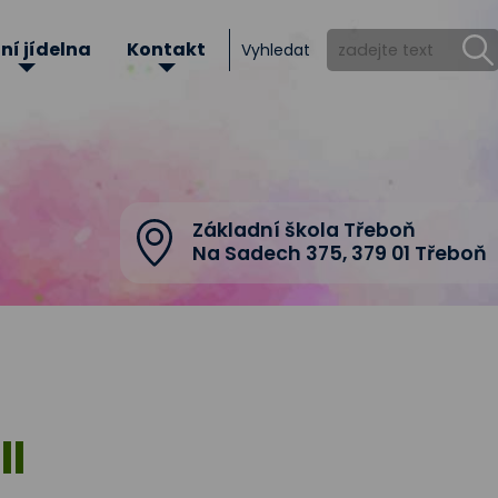
ní jídelna
Kontakt
Vyhledat
Základní škola Třeboň
Na Sadech 375
,
379 01 Třeboň
II