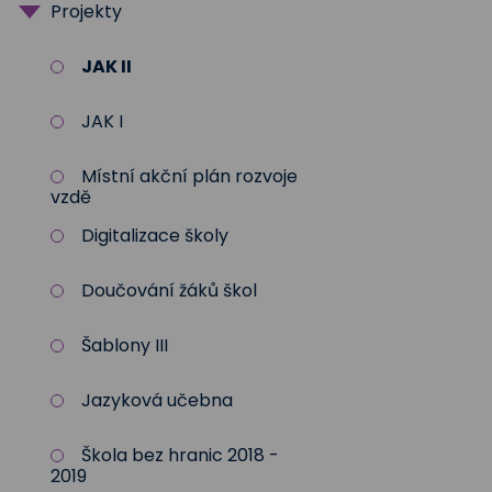
Projekty
Školní rok 2025-2026
Program poradenských
služeb
JAK II
JAK I
Místní akční plán rozvoje
vzdě
Digitalizace školy
Doučování žáků škol
Šablony III
Jazyková učebna
Škola bez hranic 2018 -
2019