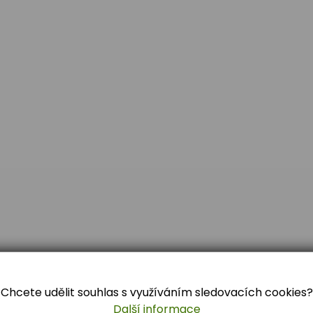
Chcete udělit souhlas s využíváním sledovacích cookies?
Další informace