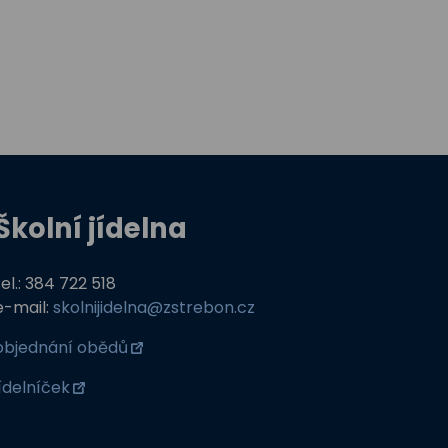
Školní jídelna
tel.: 384 722 518
e-mail:
skolnijidelna@zstrebon.cz
objednání obědů
jídelníček