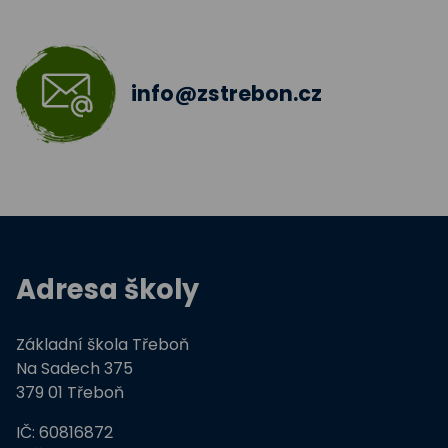
Škola bez hranic 2018 - 2019
Šablony II.
info@zstrebon.cz
Šablony 2016
Celé Česko čte dětem
Zdravá pětka
Hravě žij zdravě
Adresa školy
Moderní technologie ve výuce
Základní škola Třeboň
ZŠ Třeboň, Na Sadech jede do E
Na Sadech 375
379 01 Třeboň
Tvořivá dílna žáků ZŠ Třeboň
IČ: 60816872