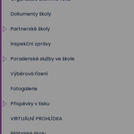
Dokumenty školy
Partnerské školy
Inspekční zprávy
Projekty
Poradenské služby ve škole
Výběrová řízení
Výchovný a kariérní poradce
Fotogalerie
Metodik prevence
Příspěvky v tisku
Školní psycholog
VIRTUÁLNÍ PROHLÍDKA
Sociální pedagog
Školní rok 2023 - 2024
Přátelské školy
Speciální pedagog
Školní rok 2024 - 2025