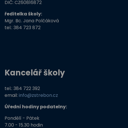
Zdravé město Třeboň a ZŠ
DIČ: CZ60816872
ředitelka školy:
Stromy, skřeti, dřeváci
Mgr. Bc. Jana Polčáková
tel.: 384 723 872
EU peníze školám
Živá zahrada
Kreativní a kompetentní učitel
Kancelář školy
Němčina nekouše
Podpora programů prevence krim
tel.: 384 722 392
email:
info@zstrebon.cz
Úřední hodiny podatelny:
Pondělí - Pátek
7.00 - 15.30 hodin