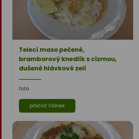
Telecí maso pečené,
bramborový knedlík s cizrnou,
dušené hlávkové zelí
foto
přečíst článek