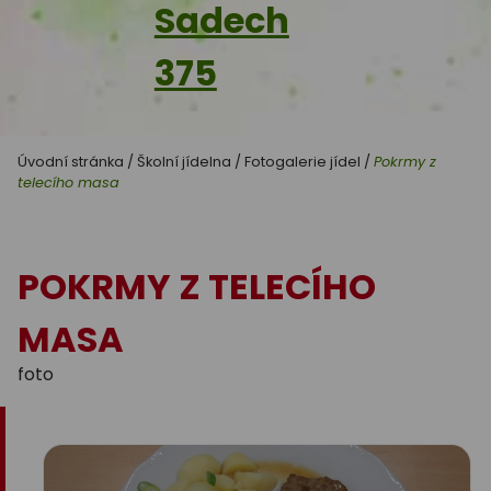
Sadech
375
Úvodní stránka
/
Školní jídelna
/
Fotogalerie jídel
/
Pokrmy z
telecího masa
POKRMY Z TELECÍHO
MASA
foto