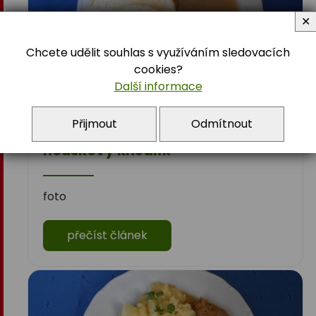
✕
Chcete udělit souhlas s využíváním sledovacích
cookies?
Další informace
Přijmout
Odmítnout
Telecí maso na smetaně,
houskový knedlík
foto
přečíst článek