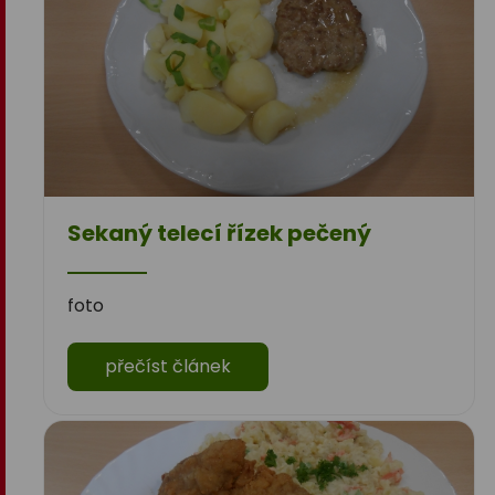
Sekaný telecí řízek pečený
foto
přečíst článek