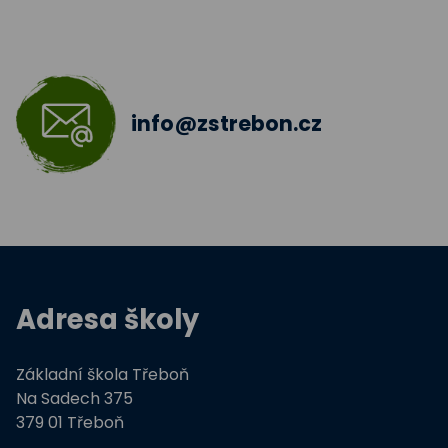
Škola bez hranic 2018 - 2019
Šablony II.
info@zstrebon.cz
Šablony 2016
Celé Česko čte dětem
Zdravá pětka
Hravě žij zdravě
Adresa školy
Moderní technologie ve výuce
Základní škola Třeboň
ZŠ Třeboň, Na Sadech jede do E
Na Sadech 375
379 01 Třeboň
Tvořivá dílna žáků ZŠ Třeboň