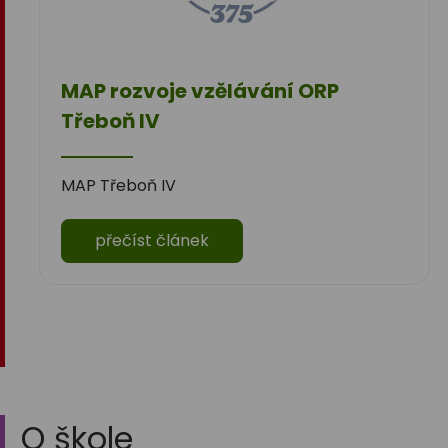
MAP rozvoje vzělávání ORP
Třeboň IV
MAP Třeboň IV
přečíst článek
O škole