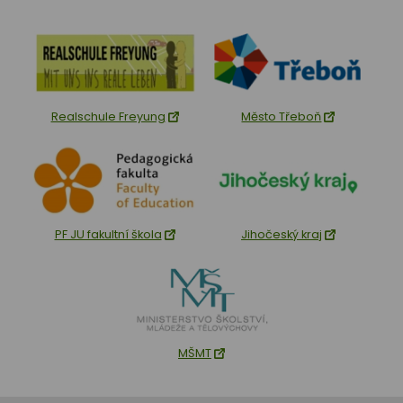
Realschule Freyung
Město Třeboň
PF JU fakultní škola
Jihočeský kraj
MŠMT