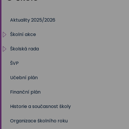
Aktuality 2025/2026
Školní akce
Školská rada
2025/2026
ŠVP
2024/2025
Volby 2017
Učební plán
2023/2024
Volby 2020
Finanční plán
2022/2023
Volby 2023
Historie a současnost školy
2021/2022
Organizace školního roku
2020/2021