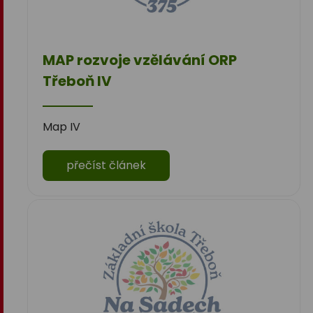
MAP rozvoje vzělávání ORP
Třeboň IV
Map IV
přečíst článek