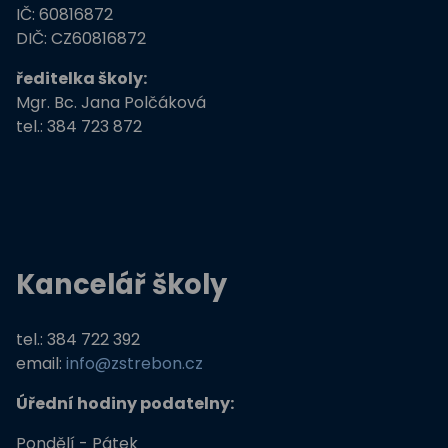
IČ: 60816872
Zdravé město Třeboň a ZŠ
DIČ: CZ60816872
ředitelka školy:
Stromy, skřeti, dřeváci
Mgr. Bc. Jana Polčáková
tel.: 384 723 872
EU peníze školám
Živá zahrada
Kreativní a kompetentní učitel
Kancelář školy
Němčina nekouše
Podpora programů prevence krim
tel.: 384 722 392
email:
info@zstrebon.cz
Úřední hodiny podatelny:
Pondělí - Pátek