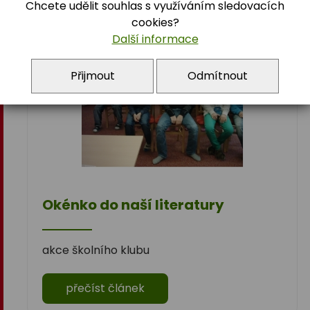
Chcete udělit souhlas s využíváním sledovacích
cookies?
Další informace
Přijmout
Odmítnout
Okénko do naší literatury
akce školního klubu
přečíst článek