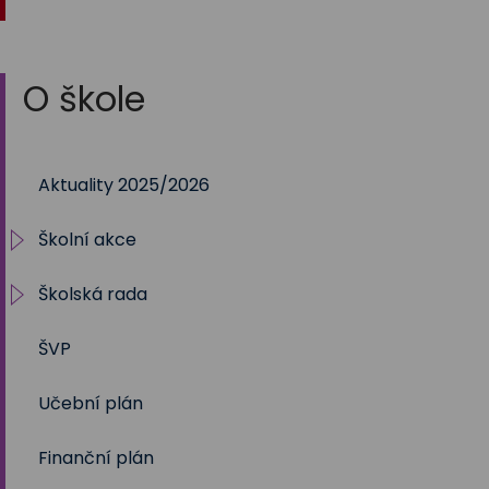
O škole
Aktuality 2025/2026
Školní akce
Školská rada
2025/2026
ŠVP
2024/2025
Volby 2017
Učební plán
2023/2024
Volby 2020
Finanční plán
2022/2023
Volby 2023