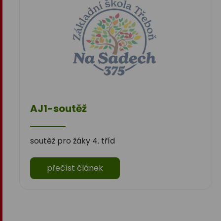
AJ1-soutěž
soutěž pro žáky 4. tříd
přečíst článek