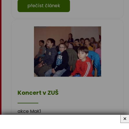
přečíst článek
Koncert v ZUŠ
akce MaK1
✕
přečíst článek