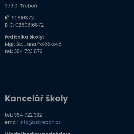
379 01 Třeboň
Tvořivá dílna žáků ZŠ Třeboň
IČ: 60816872
Zdravé město Třeboň a ZŠ
DIČ: CZ60816872
ředitelka školy:
Stromy, skřeti, dřeváci
Mgr. Bc. Jana Polčáková
tel.: 384 723 872
EU peníze školám
Živá zahrada
Kreativní a kompetentní učitel
Kancelář školy
Němčina nekouše
Podpora programů prevence krim
tel.: 384 722 392
email:
info@zstrebon.cz