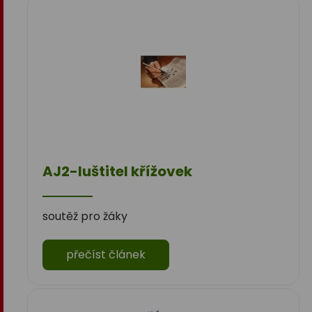
AJ2-luštitel křížovek
soutěž pro žáky
přečíst článek