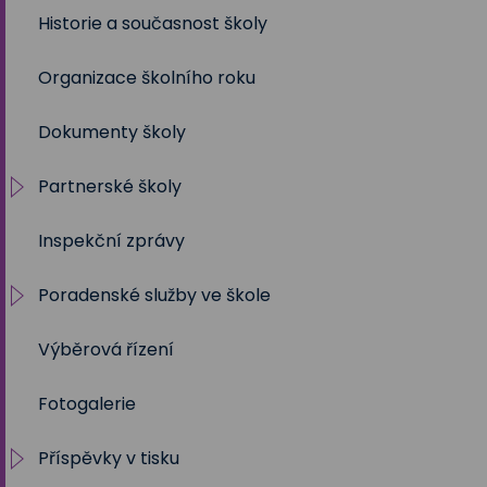
Historie a současnost školy
2021/2022
Organizace školního roku
2020/2021
Dokumenty školy
2019/2020
Partnerské školy
2018/2019
Inspekční zprávy
2017/2018
Projekty
Poradenské služby ve škole
2016/2017
Výběrová řízení
2015/2016
Výchovný a kariérní poradce
Fotogalerie
2014/2015
Metodik prevence
Příspěvky v tisku
2013/2014
Školní psycholog