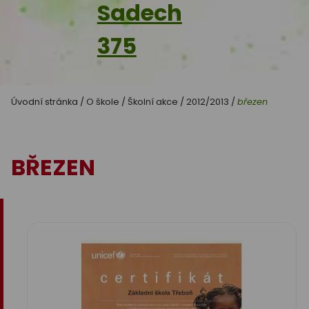
Sadech
375
Úvodní stránka
/
O škole
/
Školní akce
/
2012/2013
/
březen
BŘEZEN