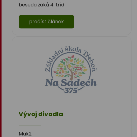
beseda žáků 4. tříd
přečíst článek
Vývoj divadla
Mak2