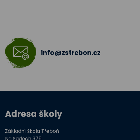
Jazyková učebna
Škola bez hranic 2018 - 2019
Šablony II.
info@zstrebon.cz
Šablony 2016
Celé Česko čte dětem
Zdravá pětka
Hravě žij zdravě
Adresa školy
Moderní technologie ve výuce
Základní škola Třeboň
ZŠ Třeboň, Na Sadech jede do E
Na Sadech 375