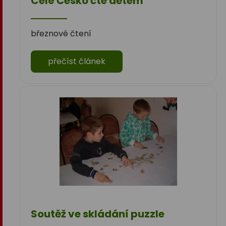
Celé Česko čte dětem
březnové čtení
přečíst článek
Soutěž ve skládání puzzle