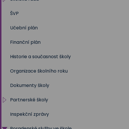
ŠVP
2024/2025
Volby 2017
Učební plán
2023/2024
Volby 2020
Finanční plán
2022/2023
Volby 2023
Historie a současnost školy
2021/2022
Organizace školního roku
2020/2021
Dokumenty školy
2019/2020
Partnerské školy
2018/2019
Inspekční zprávy
2017/2018
Projekty
Poradenské služby ve škole
2016/2017