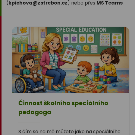
(
kpichova
@z
strebon.cz
) nebo přes
MS Teams
.
Činnost školního speciálního
pedagoga
S čím se na mě můžete jako na speciálního