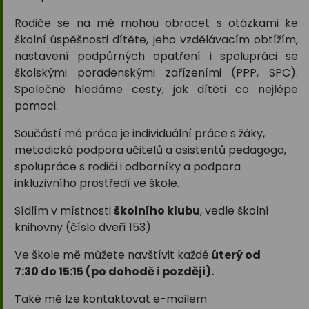
Rodiče se na mě mohou obracet s otázkami ke
školní úspěšnosti dítěte, jeho vzdělávacím obtížím,
nastavení podpůrných opatření i spolupráci se
školskými poradenskými zařízeními (PPP, SPC).
Společně hledáme cesty, jak dítěti co nejlépe
pomoci.
Součástí mé práce je individuální práce s žáky,
metodická podpora učitelů a asistentů pedagoga,
spolupráce s rodiči i odborníky a podpora
inkluzivního prostředí ve škole.
Sídlím v místnosti
školního klubu
, vedle školní
knihovny (číslo dveří 153).
Ve škole mě můžete navštívit každé
úterý od
7:30 do 15:15
(po dohodě i později).
Také mě lze kontaktovat e-mailem