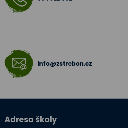
Šablony III
Jazyková učebna
Škola bez hranic 2018 - 2019
Šablony II.
info@zstrebon.cz
Šablony 2016
Celé Česko čte dětem
Zdravá pětka
Hravě žij zdravě
Adresa školy
Moderní technologie ve výuce