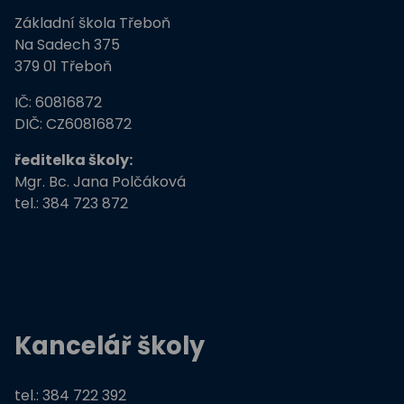
Základní škola Třeboň
ZŠ Třeboň, Na Sadech jede do E
Na Sadech 375
379 01 Třeboň
Tvořivá dílna žáků ZŠ Třeboň
IČ: 60816872
Zdravé město Třeboň a ZŠ
DIČ: CZ60816872
ředitelka školy:
Stromy, skřeti, dřeváci
Mgr. Bc. Jana Polčáková
tel.: 384 723 872
EU peníze školám
Živá zahrada
Kreativní a kompetentní učitel
Kancelář školy
Němčina nekouše
Podpora programů prevence krim
tel.: 384 722 392