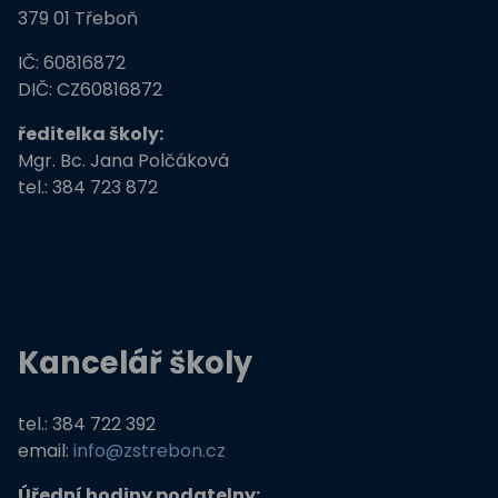
379 01 Třeboň
IČ: 60816872
DIČ: CZ60816872
ředitelka školy:
Mgr. Bc. Jana Polčáková
tel.: 384 723 872
Kancelář školy
tel.: 384 722 392
email:
info@zstrebon.cz
Úřední hodiny podatelny: