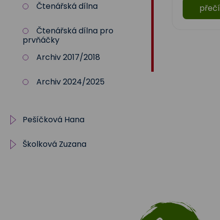
Čtenářská dílna
přečí
Čtenářská dílna pro
prvňáčky
Archiv 2017/2018
Archiv 2024/2025
Pešíčková Hana
Školková Zuzana
II.oddělení
plán zájmového
Akce
vzdělávání 25/2
Sportovní kroužek
archiv
Plán činností 2025/2026