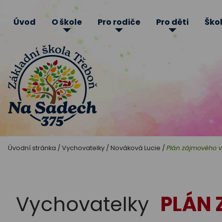
Úvod
O škole
Pro rodiče
Pro děti
Škol
Základní
Úvodní stránka
/
Vychovatelky
/
Nováková Lucie
/
Plán zájmového v
škola
Třeboň
Vychovatelky
PLÁN 