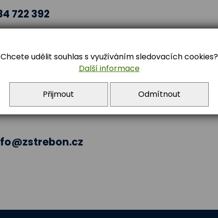
84 722 392
Chcete udělit souhlas s využíváním sledovacích cookies?
Další informace
Přijmout
Odmítnout
nfo@zstrebon.cz