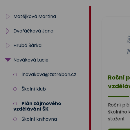
Na
Matějková Martina
Sadech
Dvořáčková Jana
IV. oddělení ŠD
375
Hrubá Šárka
Archiv
Nováková Lucie
5.oddělení
shruba@zstrebon.cz
I. oddělení
lnovakova@zstrebon.cz
Roční 
vzdělá
Školní klub
Plán zájmového
Roční plá
vzdělávání ŠK
školního 
stažení.
Školní knihovna