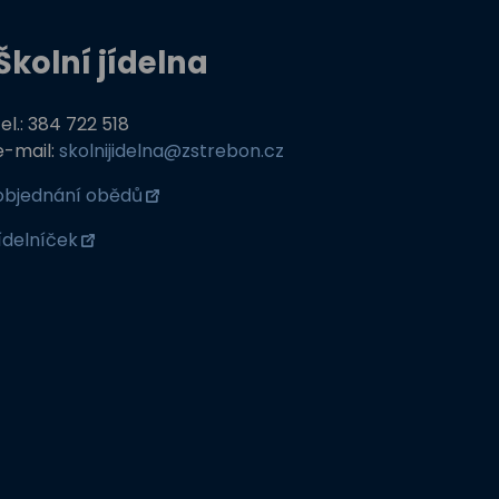
Školní jídelna
tel.: 384 722 518
e-mail:
skolnijidelna@zstrebon.cz
objednání obědů
jídelníček