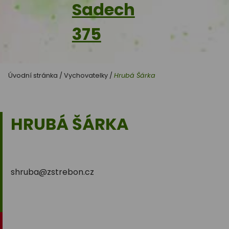
Sadech
375
Úvodní stránka
/
Vychovatelky
/
Hrubá Šárka
HRUBÁ ŠÁRKA
shruba@zstrebon.cz