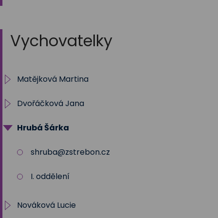
Vychovatelky
Matějková Martina
Dvořáčková Jana
IV. oddělení ŠD
Hrubá Šárka
Archiv
5.oddělení
shruba@zstrebon.cz
I. oddělení
Nováková Lucie