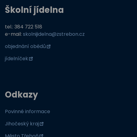
Školní jídelna
tel.: 384 722 518
e-mail:
skolnijidelna@zstrebon.cz
objednání obědů
jídelníček
Odkazy
Povinné informace
Jihočeský kraj
Město Třeboň