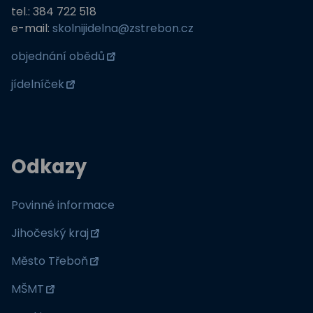
tel.: 384 722 518
e-mail:
skolnijidelna@zstrebon.cz
objednání obědů
jídelníček
Odkazy
Povinné informace
Jihočeský kraj
Město Třeboň
MŠMT