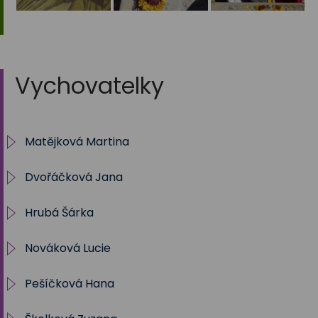
Vychovatelky
Matějková Martina
Dvořáčková Jana
IV. oddělení ŠD
Hrubá Šárka
Archiv
Nováková Lucie
5.oddělení
shruba@zstrebon.cz
Pešíčková Hana
I. oddělení
lnovakova@zstrebon.cz