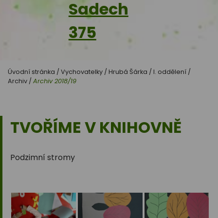
Sadech
375
Úvodní stránka
/
Vychovatelky
/
Hrubá Šárka
/
I. oddělení
/
Archiv
/
Archiv 2018/19
TVOŘÍME V KNIHOVNĚ
Podzimní stromy