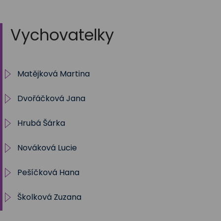
Vychovatelky
Matějková Martina
Dvořáčková Jana
IV. oddělení ŠD
Hrubá Šárka
Archiv
Nováková Lucie
5.oddělení
shruba@zstrebon.cz
Pešíčková Hana
I. oddělení
lnovakova@zstrebon.cz
Školková Zuzana
Školní klub
II.oddělení