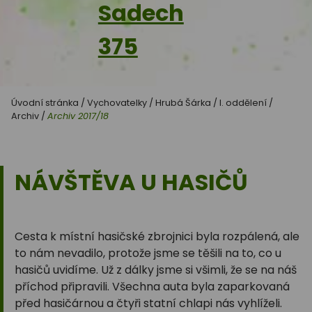
Sadech
375
Úvodní stránka
/
Vychovatelky
/
Hrubá Šárka
/
I. oddělení
/
Archiv
/
Archiv 2017/18
NÁVŠTĚVA U HASIČŮ
Cesta k místní hasičské zbrojnici byla rozpálená, ale
to nám nevadilo, protože jsme se těšili na to, co u
hasičů uvidíme. Už z dálky jsme si všimli, že se na náš
příchod připravili. Všechna auta byla zaparkovaná
před hasičárnou a čtyři statní chlapi nás vyhlíželi.