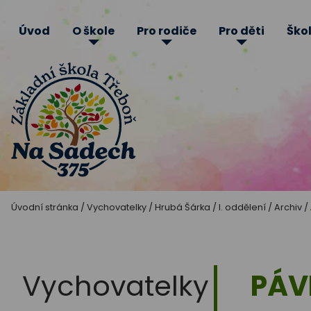
Úvod
O škole
Pro rodiče
Pro děti
Škol
Základní
Úvodní stránka
/
Vychovatelky
/
Hrubá Šárka
/
I. oddělení
/
Archiv
/
škola
Třeboň
Vychovatelky
PÁV