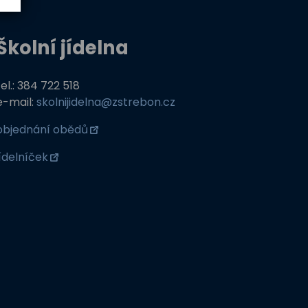
Školní jídelna
tel.: 384 722 518
e-mail:
skolnijidelna@zstrebon.cz
objednání obědů
jídelníček