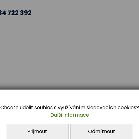
84 722 392
nfo@zstrebon.cz
Chcete udělit souhlas s využíváním sledovacích cookies?
Další informace
Přijmout
Odmítnout