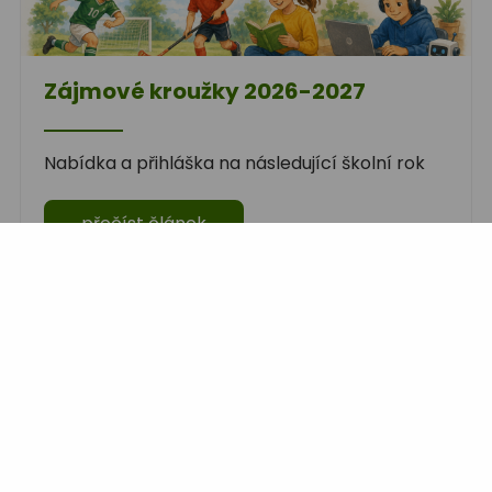
Zájmové kroužky 2026-2027
Nabídka a přihláška na následující školní rok
přečíst článek