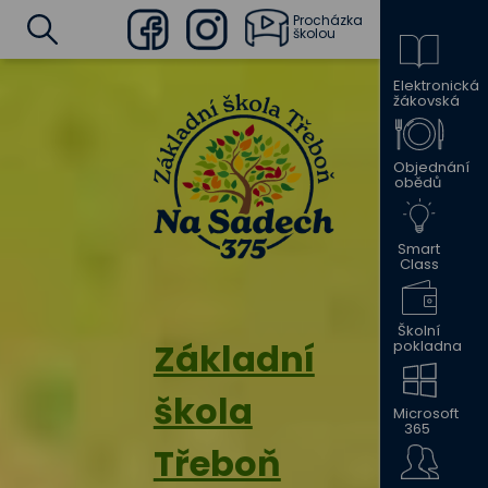
Procházka
školou
Facebook
Instagram
Elektronická
Vyhledat
žákovská
Objednání
obědů
Smart
Class
Školní
Základní
pokladna
škola
Microsoft
365
Třeboň