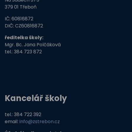
379 01 Třeboň
Tvořivá dílna žáků ZŠ Třeboň
IČ: 60816872
Zdravé město Třeboň a ZŠ
DIČ: CZ60816872
ředitelka školy:
Stromy, skřeti, dřeváci
Mgr. Bc. Jana Polčáková
tel.: 384 723 872
EU peníze školám
Živá zahrada
Kreativní a kompetentní učitel
Kancelář školy
Němčina nekouše
Podpora programů prevence krim
tel.: 384 722 392
email:
info@zstrebon.cz