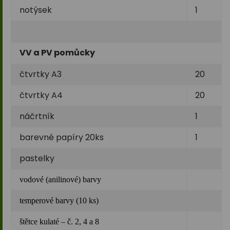
notýsek
1
VV a PV pomůcky
čtvrtky A3
20
čtvrtky A4
20
náčrtník
1
barevné papíry 20ks
1
pastelky
vodové (anilinové) barvy
temperové barvy (10 ks)
štětce kulaté – č. 2, 4 a 8