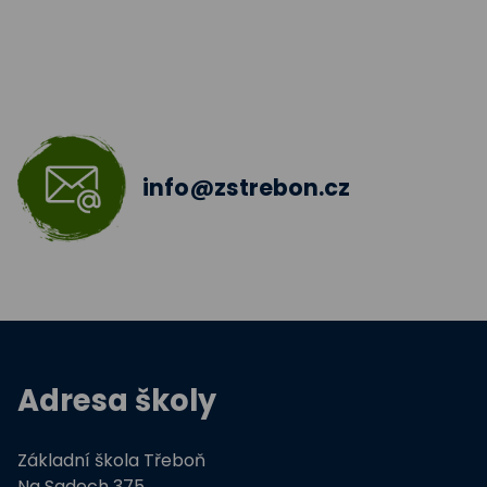
Jazyková učebna
Škola bez hranic 2018 - 2019
Šablony II.
info@zstrebon.cz
Šablony 2016
Celé Česko čte dětem
Zdravá pětka
Hravě žij zdravě
Adresa školy
Moderní technologie ve výuce
Základní škola Třeboň
ZŠ Třeboň, Na Sadech jede do E
Na Sadech 375