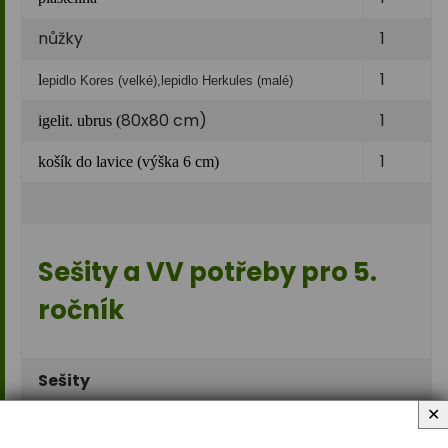
nůžky
1
1
l
epidlo Kores (velké),lepidlo Herkules (malé)
80x80 cm)
1
igelit. ubrus (
1
košík do lavice (výška 6 cm)
Sešity a VV potřeby pro 5.
ročník
Sešity
✕
číslo
kusy