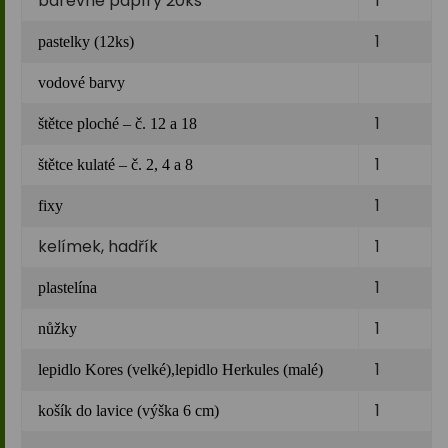
barevné papíry 20ks
1
1
pastelky (12ks)
vodové barvy
1
štětce ploché – č. 12 a 18
1
štětce kulaté – č. 2, 4 a 8
1
fixy
kelímek, hadřík
1
1
plastelína
1
nůžky
1
lepidlo Kores (velké),lepidlo Herkules (malé)
1
košík do lavice (výška 6 cm)