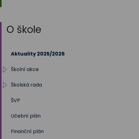
O škole
Aktuality 2025/2026
Školní akce
Školská rada
2025/2026
ŠVP
2024/2025
Volby 2017
Učební plán
2023/2024
Volby 2020
Finanční plán
2022/2023
Volby 2023