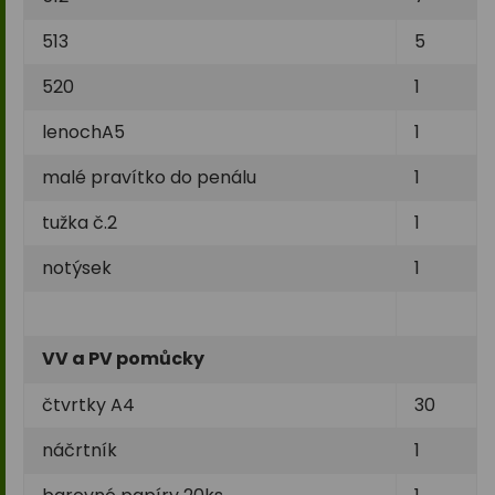
513
5
520
1
lenochA5
1
malé pravítko do penálu
1
tužka č.2
1
notýsek
1
VV a PV pomůcky
čtvrtky A4
30
náčrtník
1