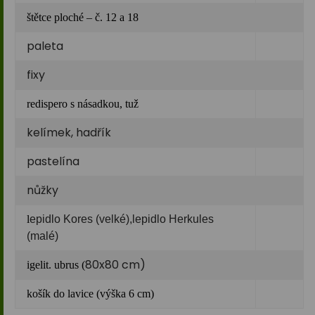
štětce ploché – č. 12 a 18
paleta
fixy
redispero s násadkou, tuž
kelímek, hadřík
pastelína
nůžky
l
epidlo Kores (velké),lepidlo Herkules
(malé)
80x80 cm)
igelit. ubrus (
košík do lavice (výška 6 cm)