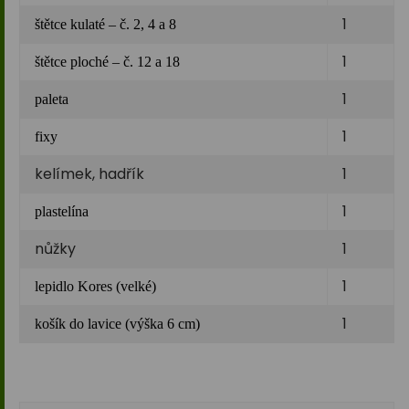
1
štětce kulaté – č. 2, 4 a 8
1
štětce ploché – č. 12 a 18
1
paleta
1
fixy
kelímek, hadřík
1
1
plastelína
nůžky
1
1
lepidlo Kores (velké)
1
košík do lavice (výška 6 cm)