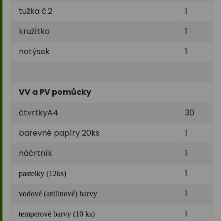
tužka č.2
1
kružítko
1
notýsek
1
VV a PV pomůcky
čtvrtkyA4
30
barevné papíry 20ks
1
náčrtník
1
1
pastelky (12ks)
1
vodové (anilinové) barvy
1
temperové barvy (10 ks)