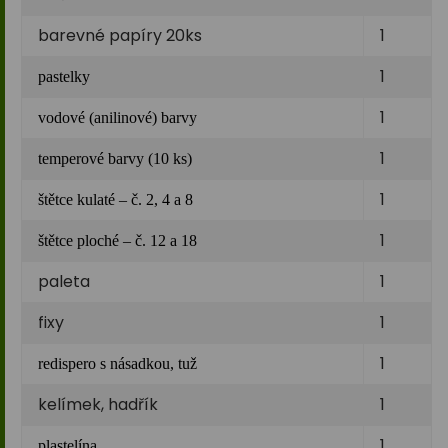
barevné papíry 20ks
1
1
pastelky
1
vodové (anilinové) barvy
1
temperové barvy (10 ks)
1
štětce kulaté – č. 2, 4 a 8
1
štětce ploché – č. 12 a 18
paleta
1
fixy
1
1
redispero s násadkou, tuž
kelímek, hadřík
1
1
plastelína