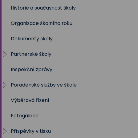
Historie a současnost školy
2021/2022
Organizace školního roku
2020/2021
Dokumenty školy
2019/2020
Partnerské školy
2018/2019
Inspekční zprávy
2017/2018
Projekty
Poradenské služby ve škole
2016/2017
Výběrová řízení
2015/2016
Výchovný a kariérní poradce
Fotogalerie
2014/2015
Metodik prevence
Příspěvky v tisku
2013/2014
Školní psycholog