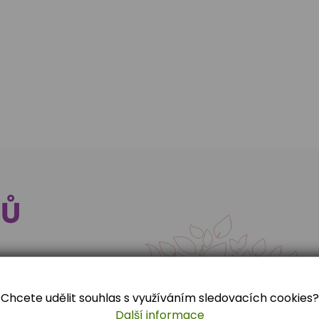
KŮ
iáda v
Maškarní rej
kém jazyce
Chcete udělit souhlas s využíváním sledovacích cookies?
lo pro žáky II.
Den plný soutěží v
Další informace