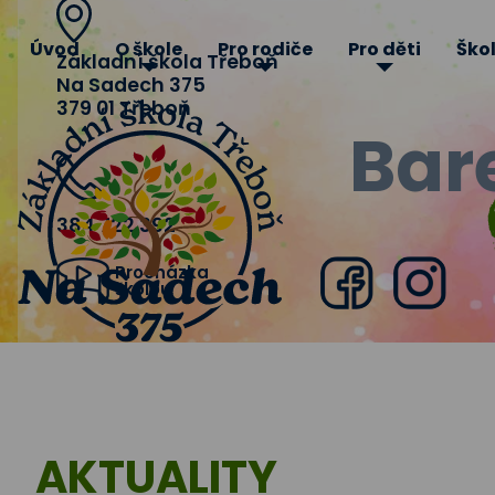
Úvod
O škole
Pro rodiče
Pro děti
Škol
Základní škola Třeboň
Na Sadech 375
379 01 Třeboň
Bar
384 722 392
Procházka
školou
Facebook
Instagra
Základní
škola
AKTUALITY