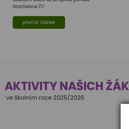
StarDance ČT
přečíst článek
AKTIVITY NAŠICH ŽÁ
ve školním roce 2025/2026
Geografická
Olymp
olympiáda
anglic
Okresní kolo pro žáky II.
Školní ko