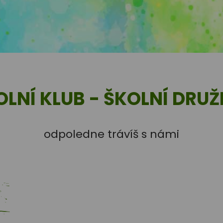
Odborné učeb
Učíš se v nových 
biologie
OLNÍ KLUB - ŠKOLNÍ DRUŽ
odpoledne trávíš s námi