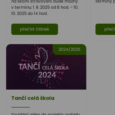
na školní stravování bude možný
termíny p
v termínu: 1. 9. 2025 od 8 hod. – 10.
10. 2025 do 14 hod.
přečíst článek
přečí
2024/2025
Tančí celá škola
Soutěžní video do projektu pořadu