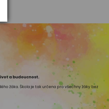
ivot a budoucnost.
ho žáka. Škola je tak určena pro všechny žáky bez