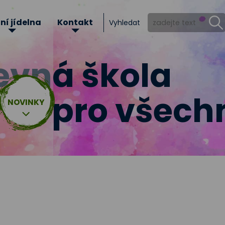
ní jídelna
Kontakt
Vyhledat
evná
škola
pro všech
NOVINKY
Zápis do školní dr
Záp
m