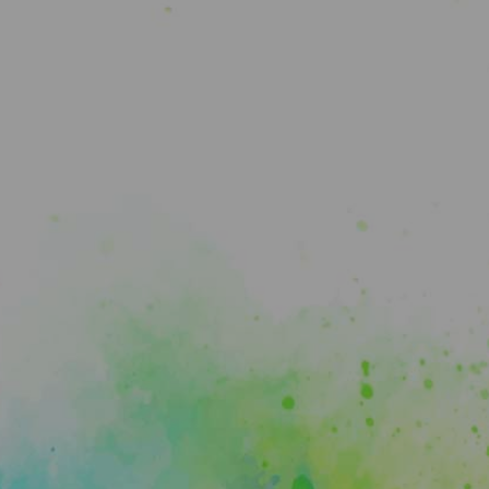
máme nové
í programovat a
máme nové