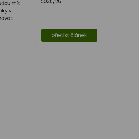
2025/26
budou mít
cky v
hovat:
přečíst článek