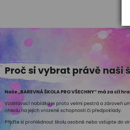
stupně
stupně
Proč si vybrat právě naši 
Naše „BAREVNÁ ŠKOLA PRO VŠECHNY“ má za cíl hrav
Vzdělávací nabídka je proto velmi pestrá a zároveň u
ohledu na jejich vrozené schopnosti či předpoklady.
Přijďte si prohlédnout školu osobně nebo vstupte do vir