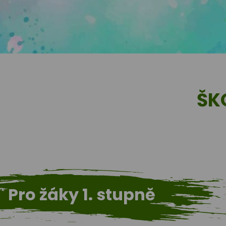
ŠK
Pro žáky 1. stupně