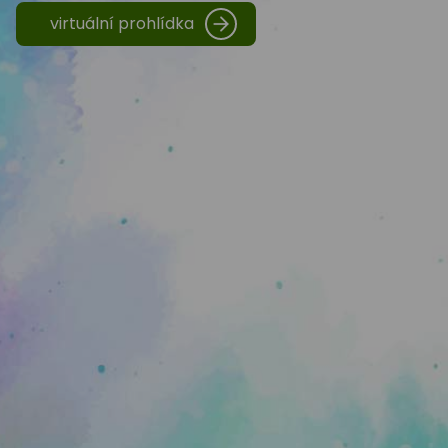
virtuální prohlídka
Moderní vybavení
Ve všech třídách jsou interantivní tabule, 
počítačové učebny, 3D tiskárny - žáci se uč
tisknout ve 3D.
Spolupráce v zahraničí
Ve všech třídách jsou interantivní tabule, 
počítačové učebny.