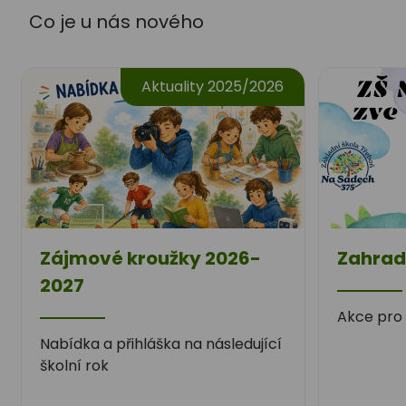
Třeboň Na
Co je u nás nového
Sadech 375
Aktuality 2025/2026
Zájmové kroužky 2026-
Zahrad
2027
Akce pro 
Nabídka a přihláška na následující
školní rok