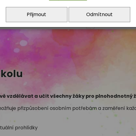
maskách
více akcí našich žáků
Přijmout
Odmítnout
školu
ě vzdělávat a učit všechny žáky pro plnohodnotný ž
možňuje přizpůsobení osobním potřebám a zaměření každé
tuální prohlídky