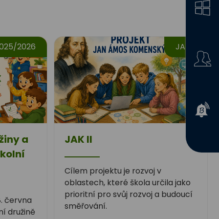
2025/2026
JAK II
žiny a
JAK II
kolní
Cílem projektu je rozvoj v
oblastech, které škola určila jako
prioritní pro svůj rozvoj a budoucí
8. června
směřování.
ní družině