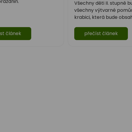
rázdnin.
Všechny děti II. stupně 
všechny výtvarné pomů
krabici, která bude obsa
st článek
přečíst článek