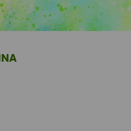
ny
odborných učebnách fyziky, chemie a
INA