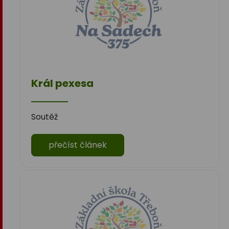
Král pexesa
Soutěž
přečíst článek