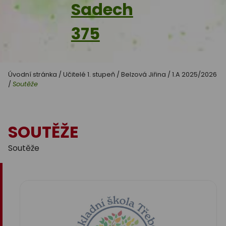
Sadech
375
Úvodní stránka
/
Učitelé 1. stupeň
/
Belzová Jiřina
/
1.A 2025/2026
/
Soutěže
SOUTĚŽE
Soutěže