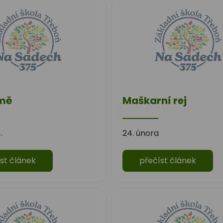
mě
Maškarní rej
.
24. února
st článek
přečíst článek