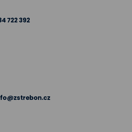
84 722 392
nfo@zstrebon.cz