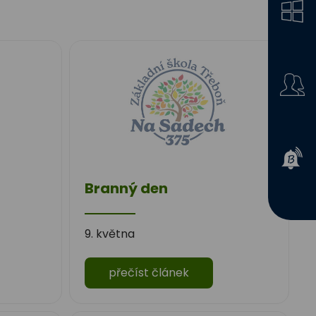
Branný den
9. května
přečíst článek