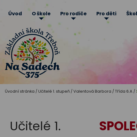
Úvod
O škole
Pro rodiče
Pro děti
Škol
Základní
Úvodní stránka
/
Učitelé 1. stupeň
/
Valentová Barbora
/
Třída 6.A
/
škola
Třeboň
Učitelé 1.
SPOLE