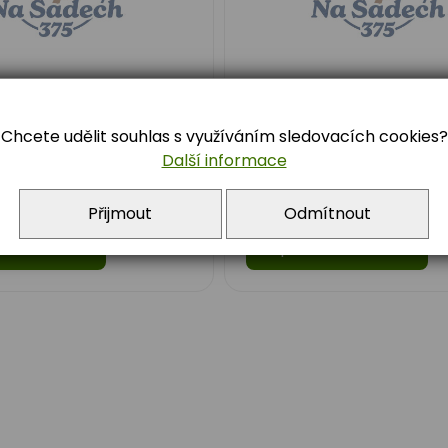
 v přírodě září
Adaptační kurz - zá
2024
Chcete udělit souhlas s využíváním sledovacích cookies?
Další informace
 přírodě září 2024
Adaptační kurz - září 202
Přijmout
Odmítnout
st článek
přečíst článek