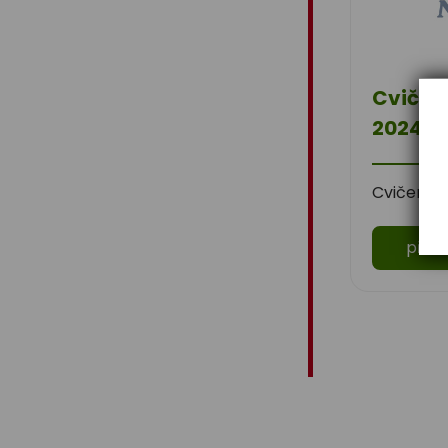
Cvičení
2024
Cvičení v
přečí