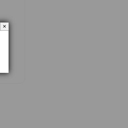
✕
ří
4