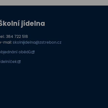
Školní jídelna
tel.: 384 722 518
e-mail:
skolnijidelna@zstrebon.cz
objednání obědů
jídelníček