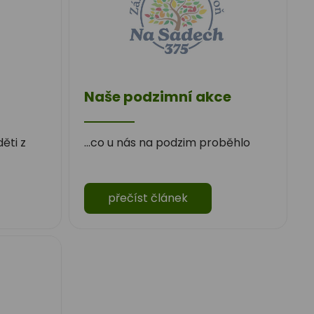
Naše podzimní akce
ěti z
...co u nás na podzim proběhlo
přečíst článek