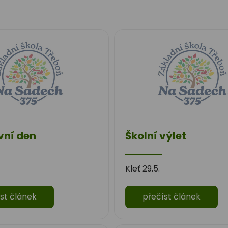
vní den
Školní výlet
Kleť 29.5.
st článek
přečíst článek