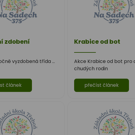
í zdobení
Krabice od bot
čně vyzdobená třída ...
Akce Krabice od bot pro d
chudých rodin
st článek
přečíst článek