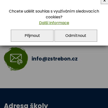
Archiv 2021 - 2022
3.B
✕
384 722 392
Chcete udělit souhlas s využíváním sledovacích
Archiv 2022 - 2023
cookies?
Další informace
Archiv 2023 - 2024
Přijmout
Odmítnout
Archiv 2024 - 2025
5.A
info@zstrebon.cz
Adresa školy