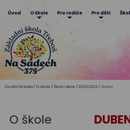
Úvod
O škole
Pro rodiče
Pro děti
Škol
Základní
Úvodní stránka
/
O škole
/
Školní akce
/
2021/2022
/
duben
škola
Třeboň
O škole
DUBE