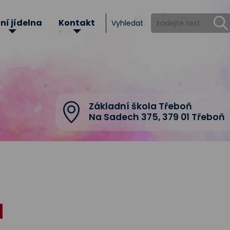
ní jídelna
Kontakt
Vyhledat
Základní škola Třeboň
Na Sadech 375
,
379 01 Třeboň
N