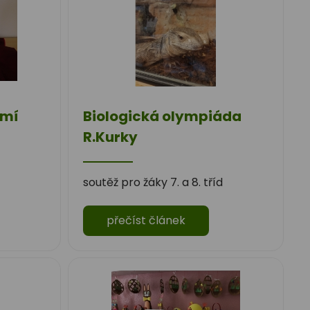
ámí
Biologická olympiáda
R.Kurky
soutěž pro žáky 7. a 8. tříd
přečíst článek