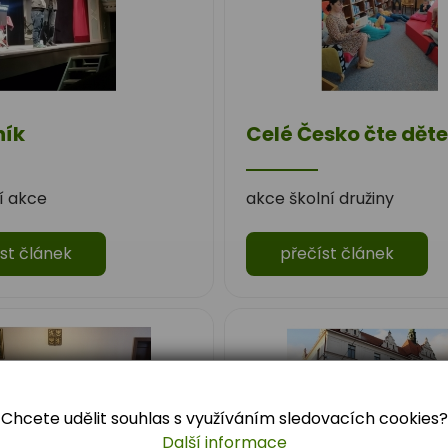
ník
Celé Česko čte dět
í akce
akce školní družiny
st článek
přečíst článek
Chcete udělit souhlas s využíváním sledovacích cookies?
Další informace