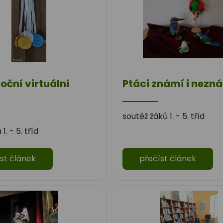
oční virtuální
Ptáci známí i nezn
soutěž žáků 1. - 5. tříd
1. - 5. tříd
st článek
přečíst článek