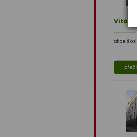
ZŠ
Stromy, skřeti, dřeváci
Vítání
EU peníze školám
akce škol
Živá zahrada
Kreativní a kompetentní
učitel
přečí
Němčina nekouše
Podpora programů
prevence krim