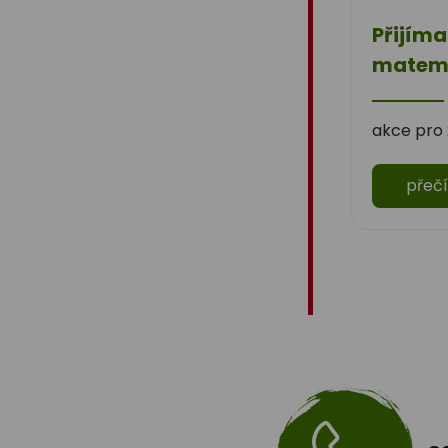
Přijíma
matema
akce pro ž
přečí