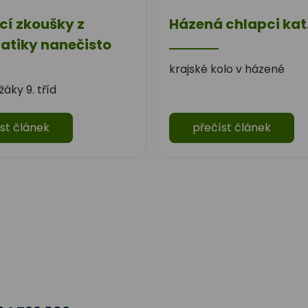
cí zkoušky z
Házená chlapci kat.
tiky nanečisto
krajské kolo v házené
áky 9. tříd
st článek
přečíst článek