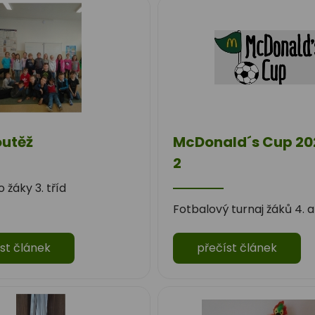
outěž
McDonald´s Cup 202
2
 žáky 3. tříd
Fotbalový turnaj žáků 4. a 
st článek
přečíst článek