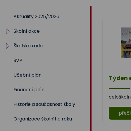
Na
Aktuality 2025/2026
Sadech
Školní akce
375
Školská rada
2025/2026
ŠVP
2024/2025
Volby 2017
Učební plán
2023/2024
Volby 2020
Týden 
Finanční plán
2022/2023
Volby 2023
celoškoln
Historie a současnost školy
2021/2022
přečí
Organizace školního roku
2020/2021