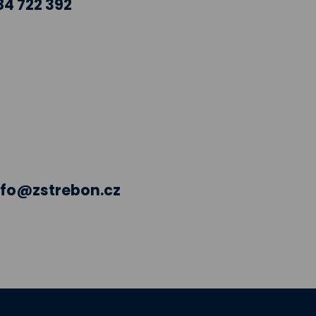
84 722 392
nfo@zstrebon.cz