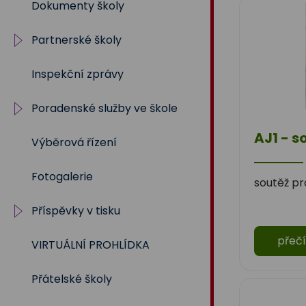
Dokumenty školy
2019/2020
Partnerské školy
2018/2019
Inspekční zprávy
2017/2018
Projekty
Poradenské služby ve škole
2016/2017
AJ1 - s
Výběrová řízení
2015/2016
Výchovný a kariérní
poradce
Fotogalerie
2014/2015
Metodik prevence
soutěž pro
Příspěvky v tisku
2013/2014
Školní psycholog
přečí
VIRTUÁLNÍ PROHLÍDKA
2012/2013
Školní rok 2023 - 2024
Sociální pedagog
Přátelské školy
Školní rok 2024 - 2025
Speciální pedagog