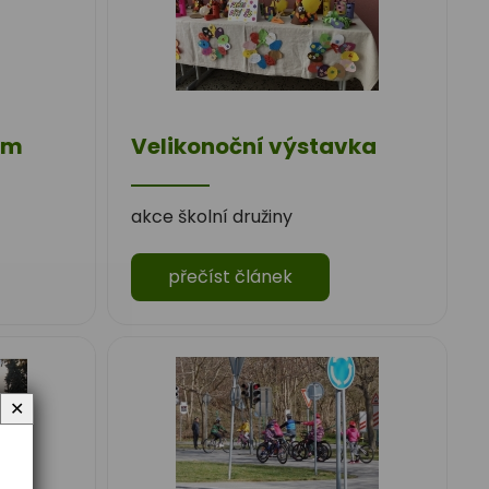
em
Velikonoční výstavka
akce školní družiny
přečíst článek
✕