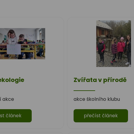
ekologie
Zvířata v přírodě
í akce
akce školního klubu
st článek
přečíst článek