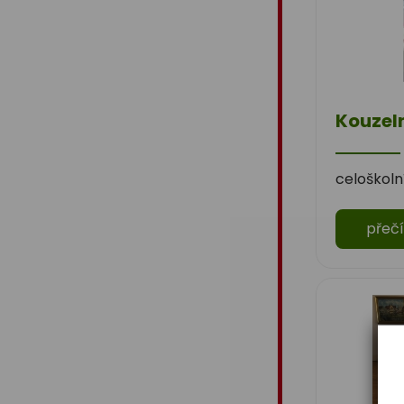
Šablony II.
Šablony 2016
Celé Česko čte dětem
Kouzel
Zdravá pětka
celoškoln
Hravě žij zdravě
přečí
Moderní technologie ve
výuce
ZŠ Třeboň, Na Sadech
jede do E
Tvořivá dílna žáků ZŠ
Třeboň
Zdravé město Třeboň a