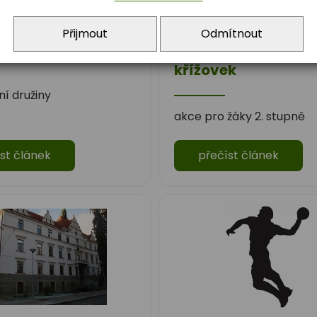
Přijmout
Odmítnout
 občánků
AJ2 - Luštitel angl
křížovek
ní družiny
akce pro žáky 2. stupně
st článek
přečíst článek