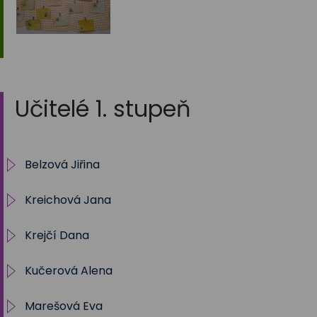
Učitelé 1. stupeň
Belzová Jiřina
Kreichová Jana
1.A 2025/2026
Krejčí Dana
2025/2026 - 5. B
Kučerová Alena
Archiv 2012/13 - 5. A
Marešová Eva
Archiv 2013/14 - 1. A
Archiv 1. A - 2023/2024