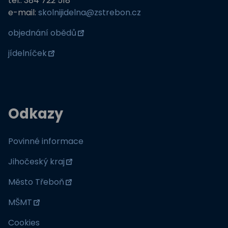
tel.: 384 722 518
e-mail:
skolnijidelna@zstrebon.cz
objednání obědů
jídelníček
Odkazy
Povinné informace
Jihočeský kraj
Město Třeboň
MŠMT
Cookies