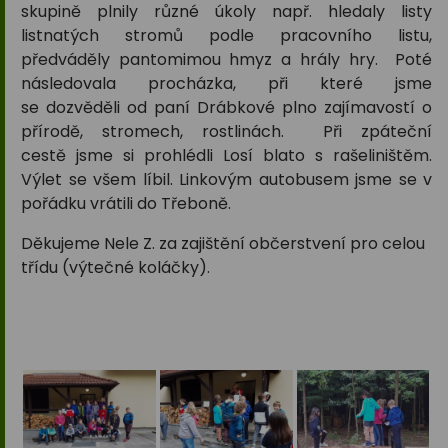
skupině plnily různé úkoly např. hledaly listy
listnatých stromů podle pracovního listu,
předváděly pantomimou hmyz a hrály hry. Poté
následovala procházka, při které jsme
se dozvěděli od paní Drábkové plno zajímavostí o
přírodě, stromech, rostlinách. Při zpáteční
cestě jsme si prohlédli Losí blato s rašeliništěm.
Výlet se všem líbil. Linkovým autobusem jsme se v
pořádku vrátili do Třeboně.
Děkujeme Nele Z. za zajištění občerstvení pro celou
třídu (výtečné koláčky).