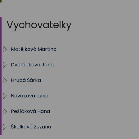
Vychovatelky
Matějková Martina
Dvořáčková Jana
IV. oddělení ŠD
Hrubá Šárka
Archiv
Nováková Lucie
5.oddělení
shruba@zstrebon.cz
Pešíčková Hana
I. oddělení
lnovakova@zstrebon.cz
Školková Zuzana
Školní klub
II.oddělení