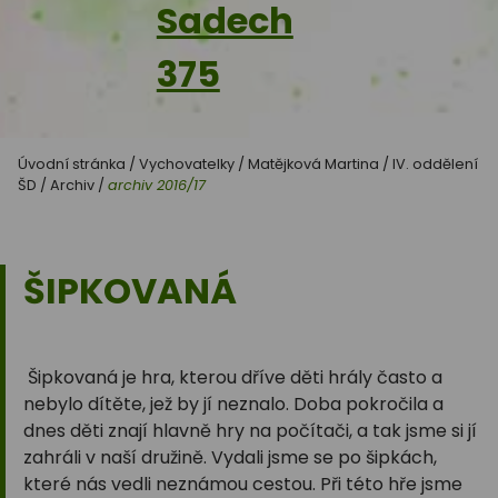
Sadech
375
Úvodní stránka
/
Vychovatelky
/
Matějková Martina
/
IV. oddělení
ŠD
/
Archiv
/
archiv 2016/17
ŠIPKOVANÁ
Šipkovaná je hra, kterou dříve děti hrály často a
nebylo dítěte, jež by jí neznalo. Doba pokročila a
dnes děti znají hlavně hry na počítači, a tak jsme si jí
zahráli v naší družině. Vydali jsme se po šipkách,
které nás vedli neznámou cestou. Při této hře jsme