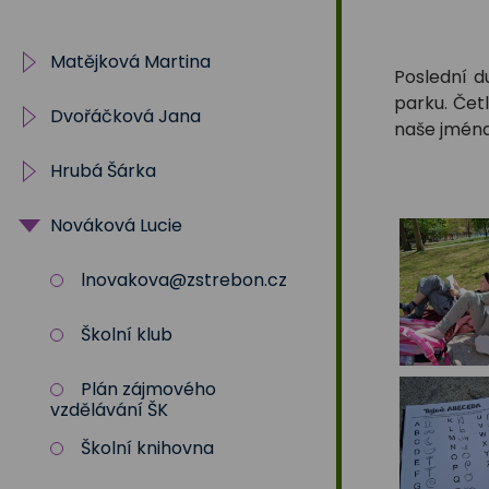
Na
Matějková Martina
Sadech
Poslední d
parku. Četl
Dvořáčková Jana
IV. oddělení ŠD
naše jména
375
Hrubá Šárka
Archiv
Nováková Lucie
5.oddělení
shruba@zstrebon.cz
I. oddělení
lnovakova@zstrebon.cz
Školní klub
Plán zájmového
vzdělávání ŠK
Školní knihovna