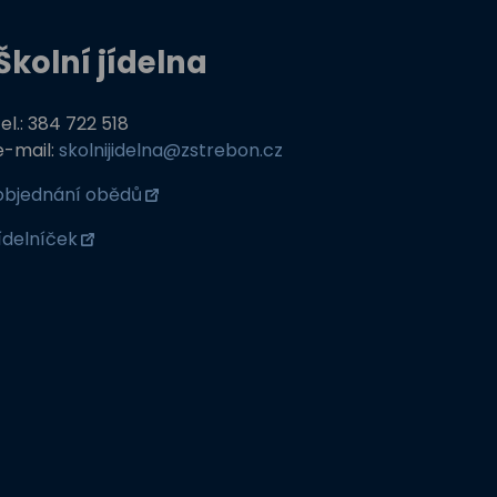
Školní jídelna
tel.: 384 722 518
e-mail:
skolnijidelna@zstrebon.cz
objednání obědů
jídelníček