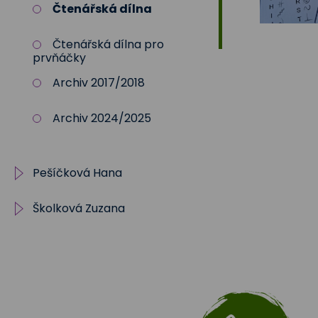
Čtenářská dílna
Čtenářská dílna pro
prvňáčky
Archiv 2017/2018
Archiv 2024/2025
Pešíčková Hana
Školková Zuzana
II.oddělení
plán zájmového
Akce
vzdělávání 25/2
Sportovní kroužek
archiv
Plán činností 2025/2026