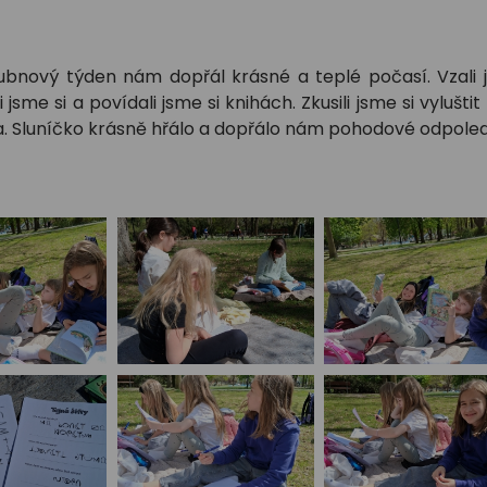
ubnový týden nám dopřál krásné a teplé počasí. Vzali j
i jsme si a povídali jsme si knihách. Zkusili jsme si vylu
. Sluníčko krásně hřálo a dopřálo nám pohodové odpoledn