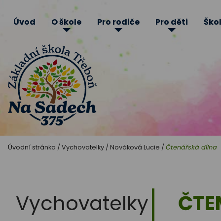
Úvod
O škole
Pro rodiče
Pro děti
Škol
Základní
Úvodní stránka
/
Vychovatelky
/
Nováková Lucie
/
Čtenářská dílna
škola
Třeboň
Vychovatelky
ČTE