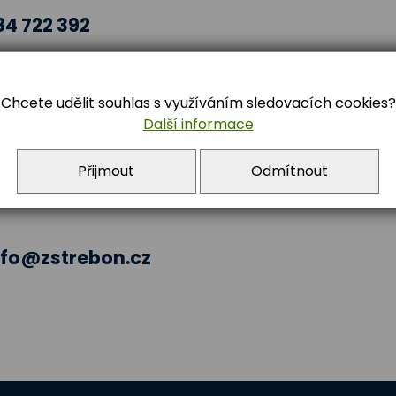
84 722 392
Chcete udělit souhlas s využíváním sledovacích cookies?
Další informace
Přijmout
Odmítnout
nfo@zstrebon.cz