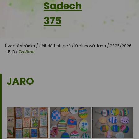
Sadech
375
Úvodní stránka
/
Učitelé 1. stupeň
/
Kreichová Jana
/
2025/2026
- 5. B
/
Tvoříme
JARO