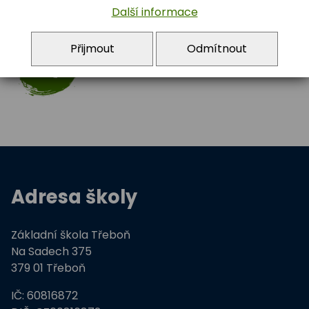
Další informace
5.A
Přijmout
Odmítnout
info@zstrebon.cz
Adresa školy
Základní škola Třeboň
Na Sadech 375
379 01 Třeboň
IČ: 60816872