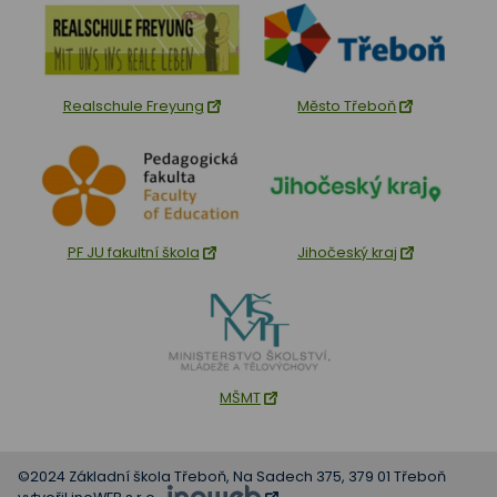
Realschule Freyung
Město Třeboň
PF JU fakultní škola
Jihočeský kraj
MŠMT
©2024 Základní škola Třeboň, Na Sadech 375, 379 01 Třeboň