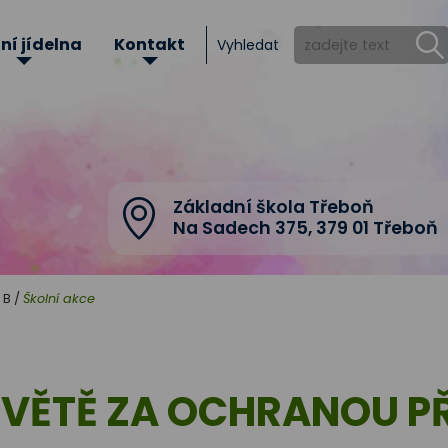
ní jídelna
Kontakt
Vyhledat
Základní škola Třeboň
Na Sadech 375
,
379 01 Třeboň
 B
/
Školní akce
SVĚTĚ ZA OCHRANOU P