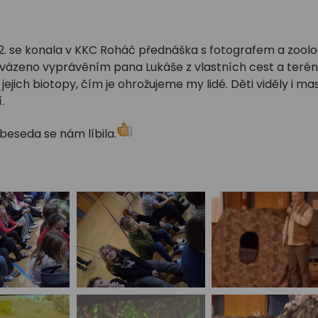
12. se konala v KKC Roháč přednáška s fotografem a zool
vázeno vyprávěním pana Lukáše z vlastních cest a ter
 jejich biotopy, čím je ohrožujeme my lidé. Děti viděly i m
.
beseda se nám líbila.