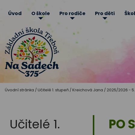
Úvod
O škole
Pro rodiče
Pro děti
Škol
Základní
Úvodní stránka
/
Učitelé 1. stupeň
/
Kreichová Jana
/
2025/2026 - 5.
škola
Třeboň
Učitelé 1.
PO 