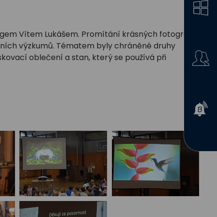
ogem Vítem Lukášem. Promítání krásných fotografií
énních výzkumů. Tématem byly chráněné druhy
askovací oblečení a stan, který se používá při