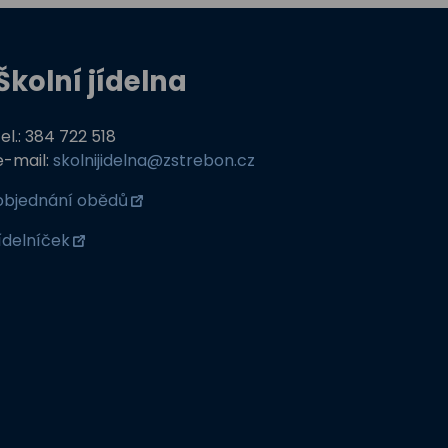
Školní jídelna
tel.: 384 722 518
e-mail:
skolnijidelna@zstrebon.cz
objednání obědů
jídelníček