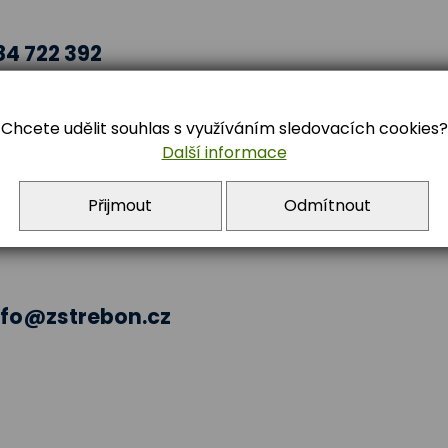
84 722 392
Chcete udělit souhlas s využíváním sledovacích cookies?
Další informace
Přijmout
Odmítnout
nfo@zstrebon.cz