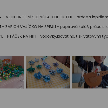
 4. - VELIKONOČNÍ SLEPIČKA, KOHOUTEK - práce s lepidl
.4.- ZÁPICH VAJÍČKO NA ŠPEJLI - papírová koláž, práce 
4. - PTÁČEK NA NITI - vodovky,klovatina, tisk vatovými ty