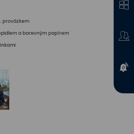
em. provázkem
s lepidlem a barevným papírem
činkami