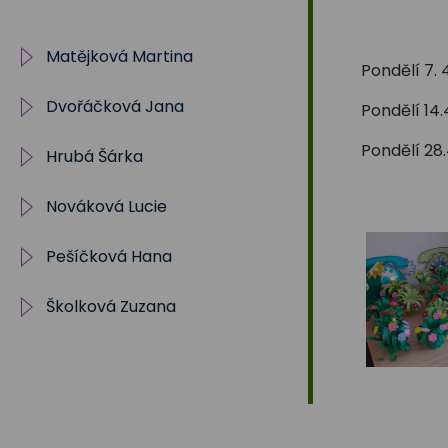
Na
Matějková Martina
Sadech
Pondělí 7.
Dvořáčková Jana
IV. oddělení ŠD
Pondělí 14
375
Pondělí 28.
Hrubá Šárka
Archiv
Nováková Lucie
5.oddělení
shruba@zstrebon.cz
Pešíčková Hana
I. oddělení
lnovakova@zstrebon.cz
Školková Zuzana
Školní klub
II.oddělení
Plán zájmového
plán zájmového
Akce
vzdělávání ŠK
vzdělávání 25/2
Sportovní kroužek
Školní knihovna
archiv