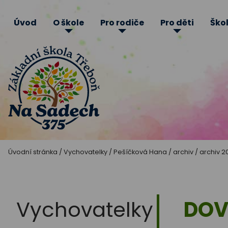
Úvod
O škole
Pro rodiče
Pro děti
Škol
Základní
Úvodní stránka
/
Vychovatelky
/
Pešíčková Hana
/
archiv
/
archiv 
škola
Třeboň
Vychovatelky
DOV