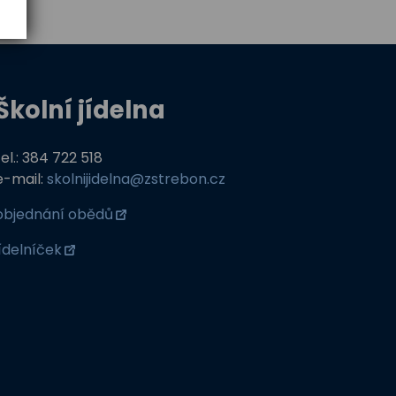
Školní jídelna
tel.: 384 722 518
e-mail:
skolnijidelna@zstrebon.cz
objednání obědů
jídelníček