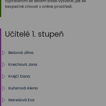
vyprávěním se dětem snažil vysvětlit, jak se
bezpečně chovat v online prostředí.
Učitelé 1. stupeň
Belzová Jiřina
Kreichová Jana
1.A 2025/2026
Krejčí Dana
2025/2026 - 5. B
Kučerová Alena
Archiv 2012/13 - 5. A
Marešová Eva
Archiv 2013/14 - 1. A
Archiv 1. A - 2023/2024