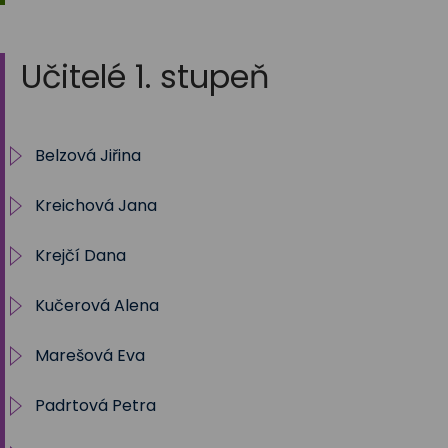
Učitelé 1. stupeň
Belzová Jiřina
Kreichová Jana
1.A 2025/2026
Krejčí Dana
2025/2026 - 5. B
Kučerová Alena
Archiv 2012/13 - 5. A
Marešová Eva
Archiv 2013/14 - 1. A
Archiv 1. A - 2023/2024
Padrtová Petra
Archiv 2014/15 - 2. A
2. A - 2024/ 2025
Náš svět