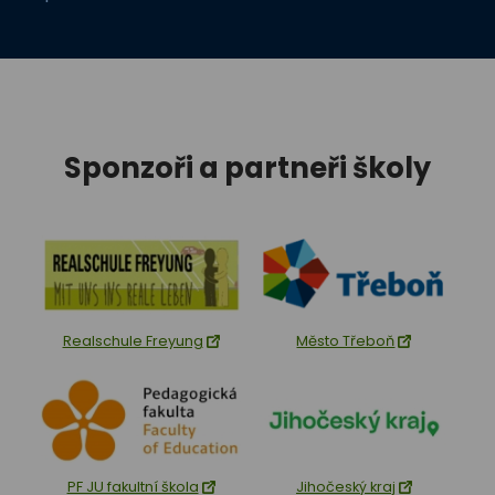
Sponzoři a partneři školy
Realschule Freyung
Město Třeboň
PF JU fakultní škola
Jihočeský kraj