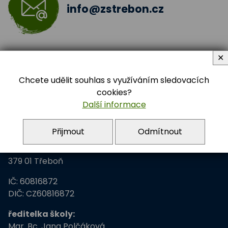
info@zstrebon.cz
✕
Chcete udělit souhlas s využíváním sledovacích
cookies?
Další informace
Adresa školy
Přijmout
Odmítnout
Základní škola Třeboň
Na Sadech 375
379 01 Třeboň
IČ: 60816872
DIČ: CZ60816872
ředitelka školy:
Mgr. Bc. Jana Polčáková