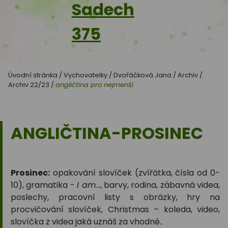
Sadech
375
Úvodní stránka
/
Vychovatelky
/
Dvořáčková Jana
/
Archiv
/
Archiv 22/23
/
angličtina pro nejmenší
ANGLIČTINA-PROSINEC
Prosinec:
opakování slovíček (zvířátka, čísla od 0-
10), gramatika -
I am
…, barvy, rodina, zábavná videa,
poslechy, pracovní listy s obrázky, hry na
procvičování slovíček, Christmas – koleda, video,
slovíčka z videa jaká uznáš za vhodné..