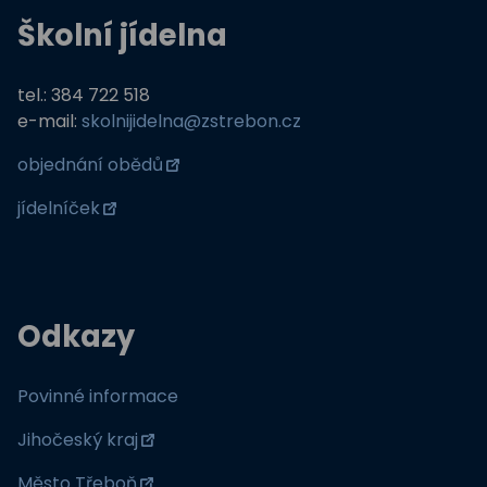
Školní jídelna
tel.: 384 722 518
e-mail:
skolnijidelna@zstrebon.cz
objednání obědů
jídelníček
Odkazy
Povinné informace
Jihočeský kraj
Město Třeboň