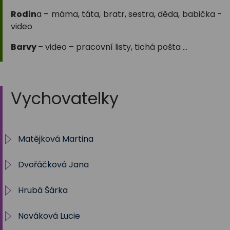
Rodin
a – máma, táta, bratr, sestra, děda, babička -
video
Barvy
– video – pracovní listy, tichá pošta …
Vychovatelky
Matějková Martina
Dvořáčková Jana
IV. oddělení ŠD
Hrubá Šárka
Archiv
Nováková Lucie
5.oddělení
shruba@zstrebon.cz