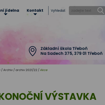
ní jídelna
Kontakt
Vyhledat
Základní škola Třeboň
Na Sadech 375
,
379 01 Třeboň
D
/
Archiv
/
archiv 2021/22
/
Akce
IKONOČNÍ VÝSTAVKA