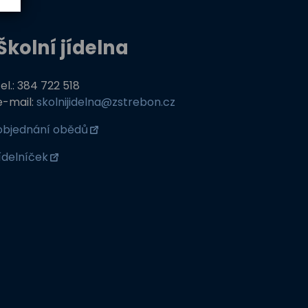
Školní jídelna
tel.: 384 722 518
e-mail:
skolnijidelna@zstrebon.cz
objednání obědů
jídelníček