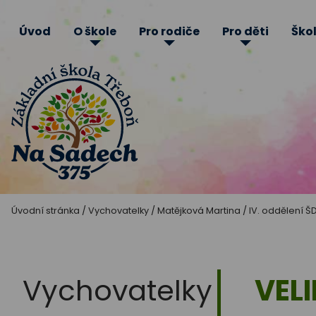
Úvod
O škole
Pro rodiče
Pro děti
Škol
Základní
Úvodní stránka
/
Vychovatelky
/
Matějková Martina
/
IV. oddělení Š
škola
Třeboň
Vychovatelky
VEL