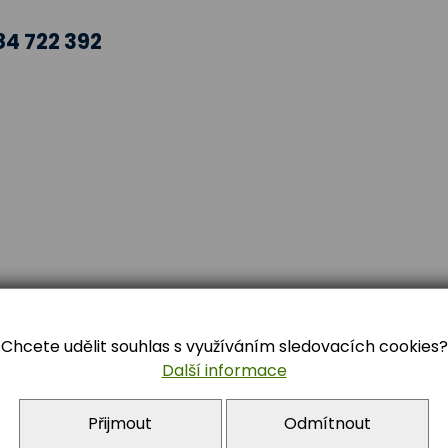
84 722 392
nfo@zstrebon.cz
Chcete udělit souhlas s využíváním sledovacích cookies?
Další informace
Přijmout
Odmítnout