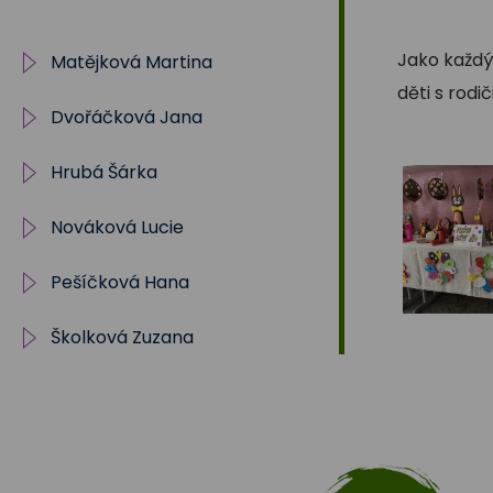
Na
Jako každý 
Matějková Martina
Sadech
děti s rodič
Dvořáčková Jana
IV. oddělení ŠD
375
Hrubá Šárka
Archiv
Nováková Lucie
5.oddělení
shruba@zstrebon.cz
Pešíčková Hana
I. oddělení
lnovakova@zstrebon.cz
Školková Zuzana
Školní klub
II.oddělení
Plán zájmového
plán zájmového
Akce
vzdělávání ŠK
vzdělávání 25/2
Sportovní kroužek
Školní knihovna
archiv