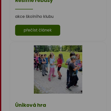
Řešíme rébusy
akce školního klubu
přečíst článek
Úniková hra