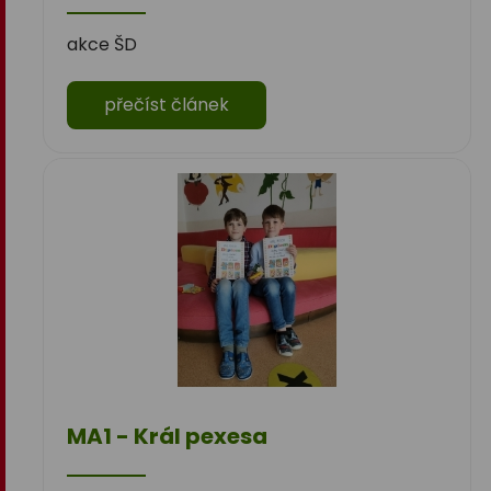
akce ŠD
přečíst článek
MA1 - Král pexesa