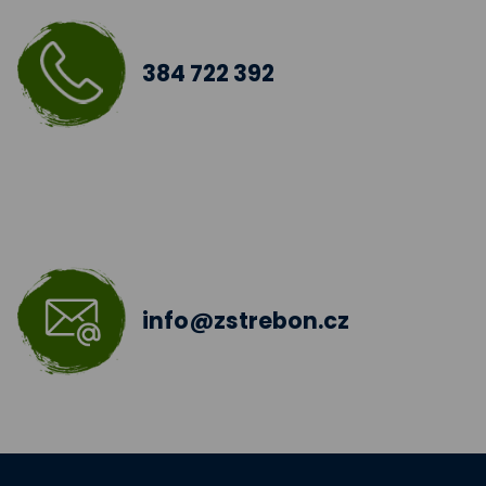
Digitalizace školy
Doučování žáků škol
384 722 392
Šablony III
Jazyková učebna
Škola bez hranic 2018 - 2019
Šablony II.
info@zstrebon.cz
Šablony 2016
Celé Česko čte dětem
Zdravá pětka