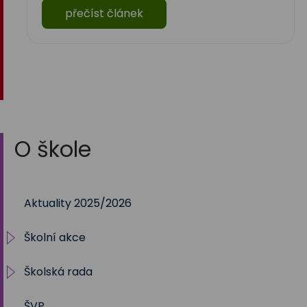
přečíst článek
O škole
Aktuality 2025/2026
Školní akce
Školská rada
2025/2026
ŠVP
2024/2025
Volby 2017