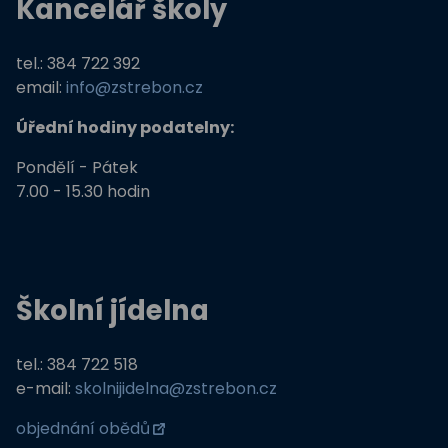
Kancelář školy
Němčina nekouše
Podpora programů prevence krim
tel.: 384 722 392
email:
info@zstrebon.cz
Úřední hodiny podatelny:
Pondělí - Pátek
7.00 - 15.30 hodin
Školní jídelna
tel.: 384 722 518
e-mail:
skolnijidelna@zstrebon.cz
objednání obědů