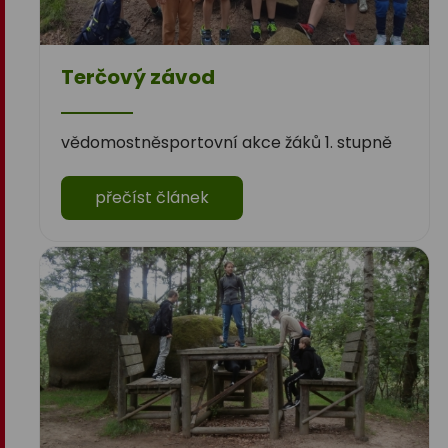
Terčový závod
vědomostněsportovní akce žáků 1. stupně
přečíst článek