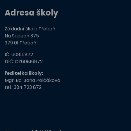
Hravě žij zdravě
Adresa školy
Moderní technologie ve výuce
Základní škola Třeboň
ZŠ Třeboň, Na Sadech jede do E
Na Sadech 375
379 01 Třeboň
Tvořivá dílna žáků ZŠ Třeboň
IČ: 60816872
Zdravé město Třeboň a ZŠ
DIČ: CZ60816872
ředitelka školy:
Stromy, skřeti, dřeváci
Mgr. Bc. Jana Polčáková
tel.: 384 723 872
EU peníze školám
Živá zahrada
Kreativní a kompetentní učitel