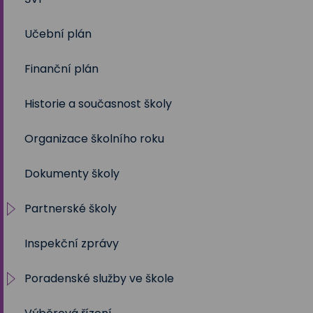
Učební plán
2023/2024
Volby 2020
Finanční plán
2022/2023
Volby 2023
Historie a současnost školy
2021/2022
Organizace školního roku
2020/2021
Dokumenty školy
2019/2020
Partnerské školy
2018/2019
Inspekční zprávy
2017/2018
Projekty
Poradenské služby ve škole
2016/2017