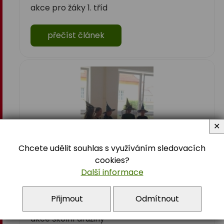
akce pro žáky 1. tříd
přečíst článek
✕
Chcete udělit souhlas s využíváním sledovacích
cookies?
Další informace
Vystoupení pro MŠ
Přijmout
Odmítnout
akce školní družiny