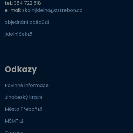
tel.: 384 722 518
e-mail:
skolnijidelna@zstrebon.cz
objednání obědů
jídelníček
Odkazy
Povinné informace
Jihočeský kraj
Město Třeboň
MŠMT
Cookies