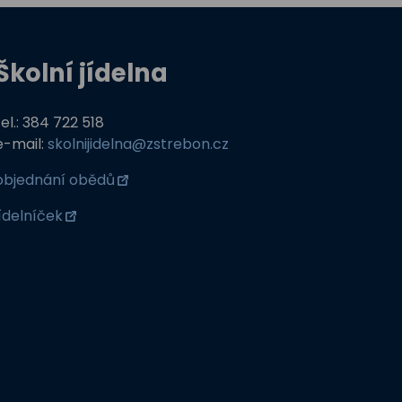
Školní jídelna
tel.: 384 722 518
e-mail:
skolnijidelna@zstrebon.cz
objednání obědů
jídelníček