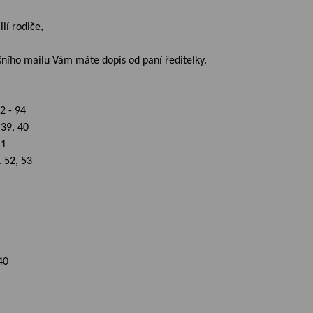
lí rodiče,
šního mailu Vám máte dopis od paní ředitelky.
92 - 94
 39, 40
 1
. 52, 53
40