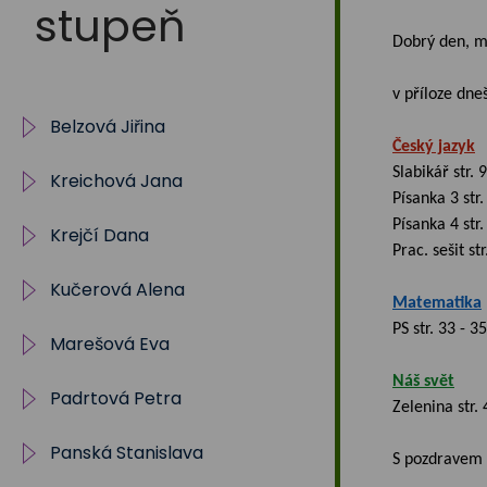
Na
stupeň
Dobrý den, mi
Sadech
v příloze dne
Belzová Jiřina
375
Český jazyk
Slabikář str. 
Kreichová Jana
1.A 2025/2026
Písanka 3 str.
Písanka 4 str.
Krejčí Dana
2025/2026 - 5. B
Prac. sešit str
Kučerová Alena
Archiv 2012/13 - 5. A
Matematika
PS str. 33 - 35
Marešová Eva
Archiv 2013/14 - 1. A
Archiv 1. A - 2023/2024
Náš svět
Padrtová Petra
Archiv 2014/15 - 2. A
2. A - 2024/ 2025
Náš svět
Zelenina str. 
Panská Stanislava
Archiv 2015/16 - 3. A
3. A - 2025/2026
ICT 5. A
Archiv 1. A 2021/2022
S pozdravem