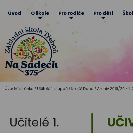
Úvod
O škole
Pro rodiče
Pro děti
Škol
Základní
Úvodní stránka
/
Učitelé 1. stupeň
/
Krejčí Dana
/
Archiv 2019/20 - 1. 
škola
Třeboň
Učitelé 1.
UČI