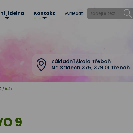
ní jídelna
Kontakt
Vyhledat
Základní škola Třeboň
Na Sadech 375
,
379 01 Třeboň
C
/
Info
VO 9