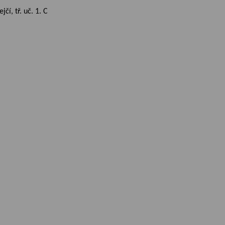
čí, tř. uč. 1. C