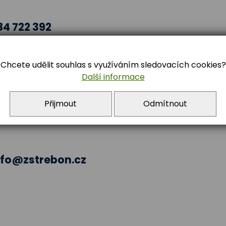
84 722 392
Chcete udělit souhlas s využíváním sledovacích cookies?
Další informace
Přijmout
Odmítnout
nfo@zstrebon.cz