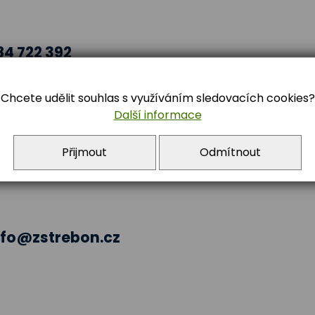
84 722 392
Chcete udělit souhlas s využíváním sledovacích cookies?
Další informace
Přijmout
Odmítnout
nfo@zstrebon.cz