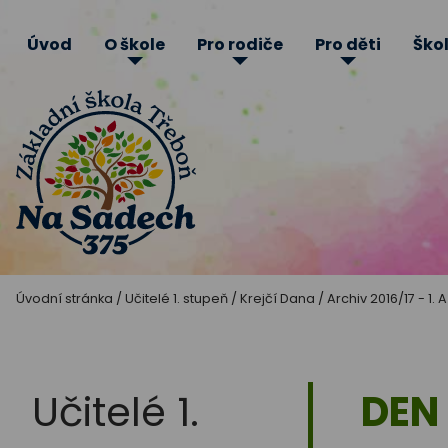
Úvod
O škole
Pro rodiče
Pro děti
Škol
Základní
Úvodní stránka
/
Učitelé 1. stupeň
/
Krejčí Dana
/
Archiv 2016/17 - 1. A
škola
Třeboň
Učitelé 1.
DEN