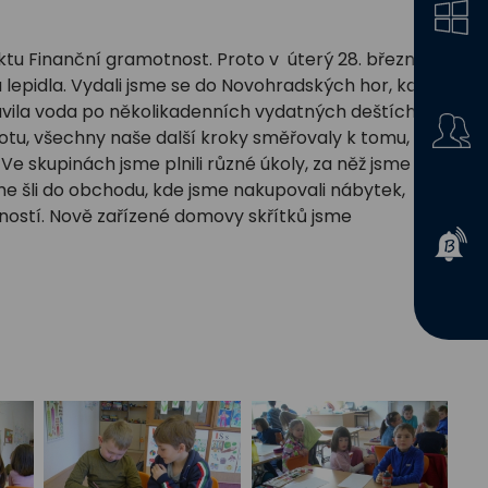
tu Finanční gramotnost. Proto v úterý 28. března
epidla. Vydali jsme se do Novohradských hor, kde žijí
lavila voda po několikadenních vydatných deštích. Po
tu, všechny naše další kroky směřovaly k tomu,
skupinách jsme plnili různé úkoly, za něž jsme byli
me šli do obchodu, kde jsme nakupovali nábytek,
ností. Nově zařízené domovy skřítků jsme