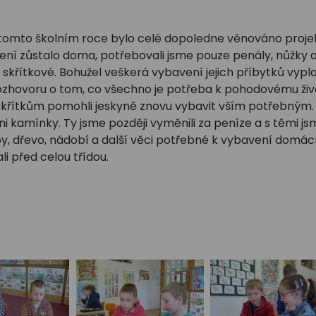
tomto školním roce bylo celé dopoledne věnováno projek
ní zůstalo doma, potřebovali jsme pouze penály, nůžky a l
h skřítkové. Bohužel veškerá vybavení jejich příbytků vyp
zhovoru o tom, co všechno je potřeba k pohodovému živo
řítkům pomohli jeskyně znovu vybavit vším potřebným. Ve 
 kamínky. Ty jsme později vyměnili za peníze a s těmi js
y, dřevo, nádobí a další věci potřebné k vybavení domác
i před celou třídou.