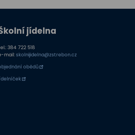
Školní jídelna
tel.: 384 722 518
e-mail:
skolnijidelna@zstrebon.cz
objednání obědů
jídelníček