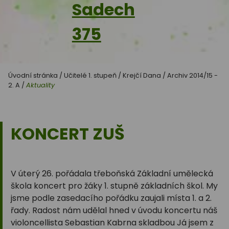
Sadech
375
Úvodní stránka
/
Učitelé 1. stupeň
/
Krejčí Dana
/
Archiv 2014/15 -
2. A
/
Aktuality
KONCERT ZUŠ
V úterý 26. pořádala třeboňská Základní umělecká
škola koncert pro žáky 1. stupně základních škol. My
jsme podle zasedacího pořádku zaujali místa 1. a 2.
řady. Radost nám udělal hned v úvodu koncertu náš
violoncellista Sebastian Kabrna skladbou Já jsem z