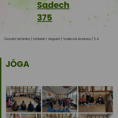
Sadech
375
Úvodní stránka
/
Učitelé 1. stupeň
/
Volková Andrea
/
5.A
JÓGA