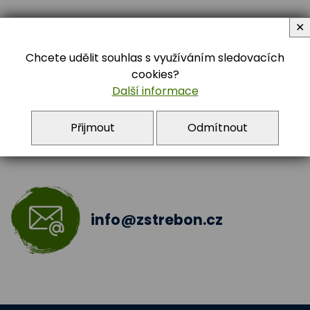
Digitalizace školy
✕
Doučování žáků škol
Chcete udělit souhlas s využíváním sledovacích
384 722 392
cookies?
Šablony III
Další informace
Jazyková učebna
Přijmout
Odmítnout
Škola bez hranic 2018 - 2019
Šablony II.
info@zstrebon.cz
Šablony 2016
Celé Česko čte dětem
Zdravá pětka