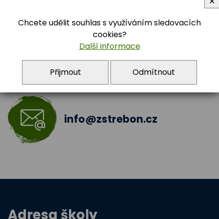
Archiv 2021 - 2022
3.B
✕
384 722 392
Chcete udělit souhlas s využíváním sledovacích
Archiv 2022 - 2023
cookies?
Další informace
Archiv 2023 - 2024
Přijmout
Odmítnout
Archiv 2024 - 2025
5.A
info@zstrebon.cz
Adresa školy