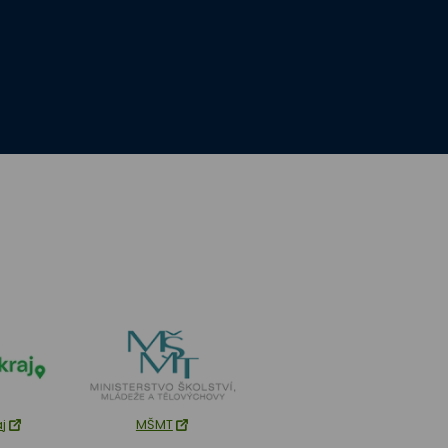
aj
MŠMT