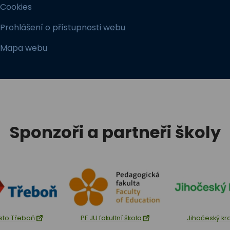
Cookies
Prohlášení o přístupnosti webu
Mapa webu
Sponzoři a partneři školy
sto Třeboň
PF JU fakultní škola
Jihočeský kr