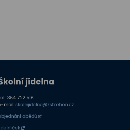
Školní jídelna
tel.: 384 722 518
e-mail:
skolnijidelna@zstrebon.cz
objednání obědů
jídelníček