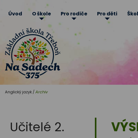
Úvod
O škole
Pro rodiče
Pro děti
Škol
Základní
Anglický jazyk
/
Archiv
škola
Třeboň
Učitelé 2.
VÝS