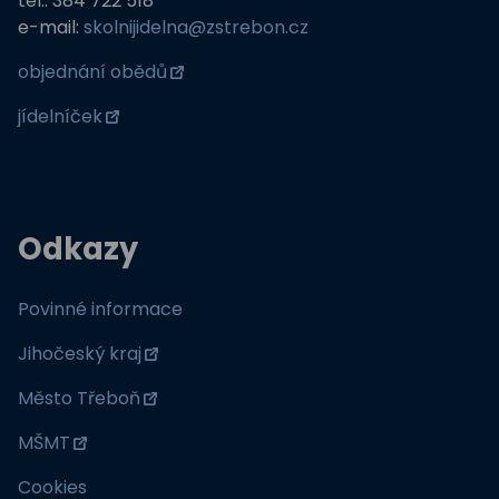
tel.: 384 722 518
e-mail:
skolnijidelna@zstrebon.cz
objednání obědů
jídelníček
Odkazy
Povinné informace
Jihočeský kraj
Město Třeboň
MŠMT
Cookies