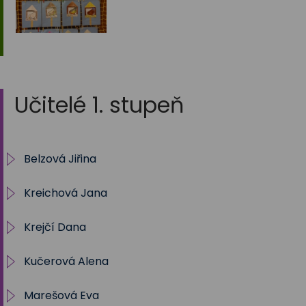
Učitelé 1. stupeň
Belzová Jiřina
Kreichová Jana
1.A 2025/2026
Krejčí Dana
2025/2026 - 5. B
Kučerová Alena
Archiv 2012/13 - 5. A
Marešová Eva
Archiv 2013/14 - 1. A
Archiv 1. A - 2023/2024