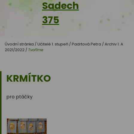
Sadech
375
Úvodní stránka
/
Učitelé 1. stupeň
/
Padrtová Petra
/
Archiv 1. A
2021/2022
/
Tvoříme
KRMÍTKO
pro ptáčky