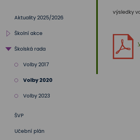
Na
výsledky v
Aktuality 2025/2026
Sadech
Školní akce
375
Školská rada
2025/2026
2024/2025
Volby 2017
2023/2024
Volby 2020
2022/2023
Volby 2023
2021/2022
ŠVP
2020/2021
Učební plán