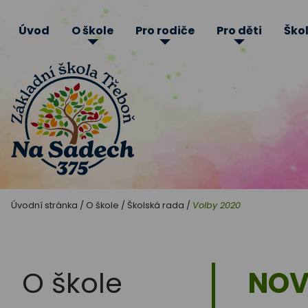
Úvod
O škole
Pro rodiče
Pro děti
Škol
Základní
Úvodní stránka
/
O škole
/
Školská rada
/
Volby 2020
škola
Třeboň
O škole
NOV