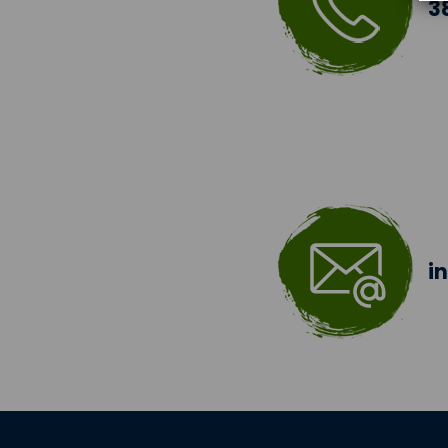
3
Šablony III
Jazyková učebna
Škola bez hranic 2018 -
2019
Šablony II.
Šablony 2016
i
Celé Česko čte dětem
Zdravá pětka
Hravě žij zdravě
Moderní technologie ve