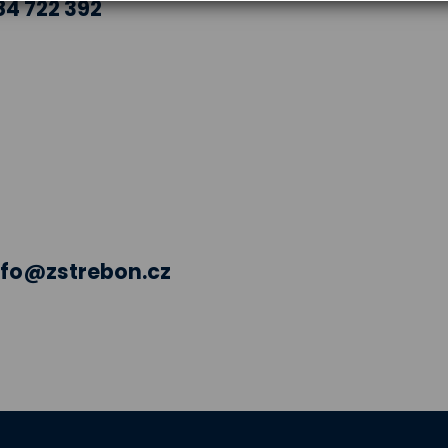
84 722 392
nfo@zstrebon.cz