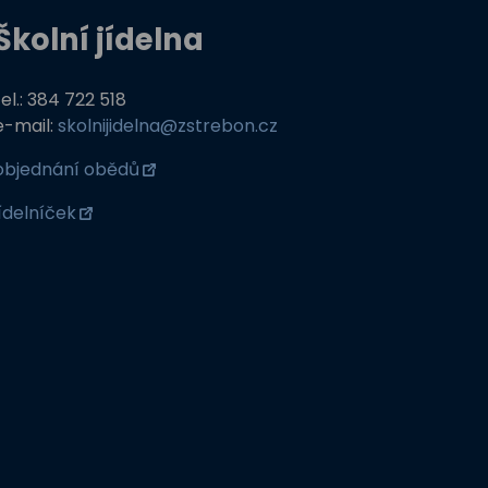
Školní jídelna
tel.: 384 722 518
e-mail:
skolnijidelna@zstrebon.cz
objednání obědů
jídelníček