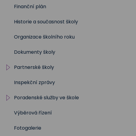
2019/2020
Finanční plán
2018/2019
Historie a současnost školy
2017/2018
Organizace školního roku
2016/2017
Dokumenty školy
2015/2016
Partnerské školy
2014/2015
Inspekční zprávy
Projekty
2013/2014
Poradenské služby ve škole
2012/2013
Výběrová řízení
Výchovný a kariérní
poradce
Fotogalerie
Metodik prevence