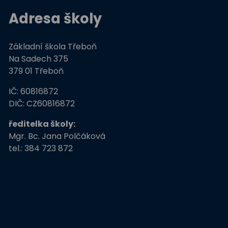
výuce
Adresa školy
ZŠ Třeboň, Na Sadech
jede do E
Základní škola Třeboň
Tvořivá dílna žáků ZŠ
Třeboň
Na Sadech 375
379 01 Třeboň
Zdravé město Třeboň a
ZŠ
IČ: 60816872
Stromy, skřeti, dřeváci
DIČ: CZ60816872
ředitelka školy:
EU peníze školám
Mgr. Bc. Jana Polčáková
tel.: 384 723 872
Živá zahrada
Kreativní a kompetentní
učitel
Němčina nekouše