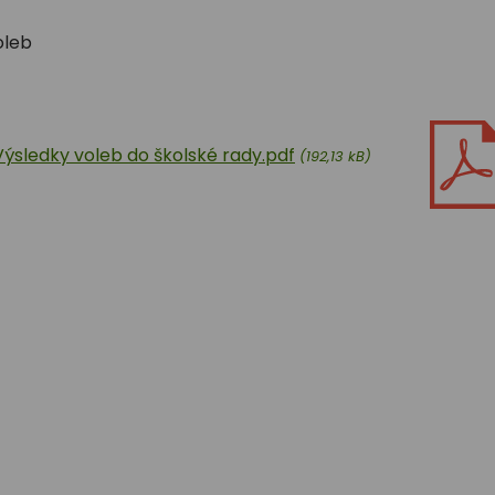
oleb
Výsledky voleb do školské rady.pdf
(192,13 kB)