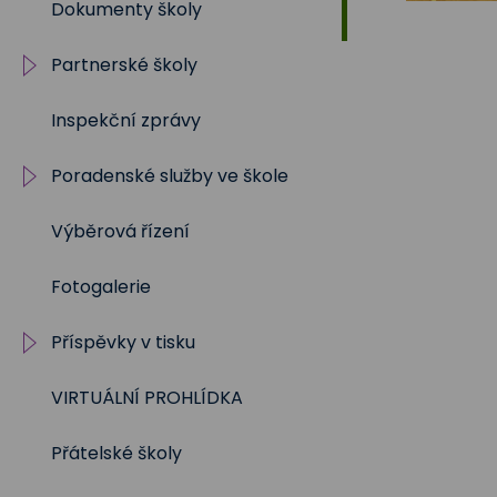
Dokumenty školy
2019/2020
Partnerské školy
2018/2019
Inspekční zprávy
2017/2018
Projekty
Poradenské služby ve škole
2016/2017
Výběrová řízení
2015/2016
Výchovný a kariérní
poradce
Fotogalerie
2014/2015
Metodik prevence
Příspěvky v tisku
2013/2014
Školní psycholog
VIRTUÁLNÍ PROHLÍDKA
2012/2013
Školní rok 2023 - 2024
Sociální pedagog
Přátelské školy
Školní rok 2024 - 2025
Speciální pedagog