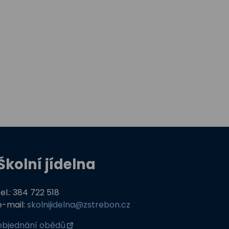
Školní jídelna
tel.: 384 722 518
e-mail:
skolnijidelna@zstrebon.cz
objednání obědů