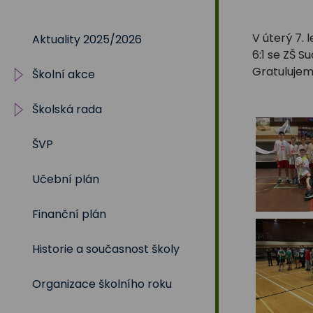
Na
V úterý 7. 
Aktuality 2025/2026
Sadech
6:1 se ZŠ S
Gratulujem
Školní akce
375
Školská rada
2025/2026
ŠVP
2024/2025
Volby 2017
Učební plán
2023/2024
Volby 2020
Finanční plán
2022/2023
Volby 2023
Historie a současnost školy
2021/2022
Organizace školního roku
2020/2021