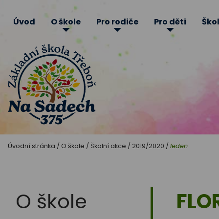
Úvod
O škole
Pro rodiče
Pro děti
Škol
Základní
Úvodní stránka
/
O škole
/
Školní akce
/
2019/2020
/
leden
škola
Třeboň
O škole
FLO