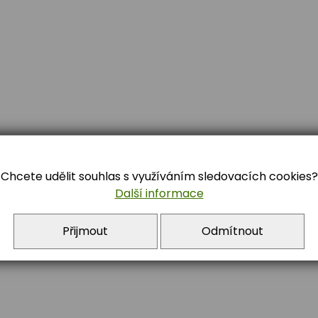
Chcete udělit souhlas s využíváním sledovacích cookies?
Další informace
84 722 392
Přijmout
Odmítnout