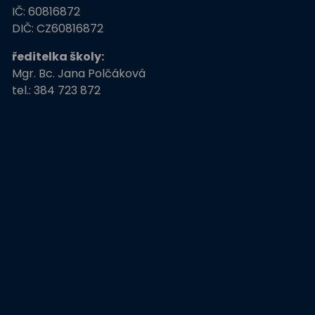
ZŠ
IČ: 60816872
Stromy, skřeti, dřeváci
DIČ: CZ60816872
ředitelka školy:
EU peníze školám
Mgr. Bc. Jana Polčáková
tel.: 384 723 872
Živá zahrada
Kreativní a kompetentní
učitel
Němčina nekouše
Podpora programů
prevence krim